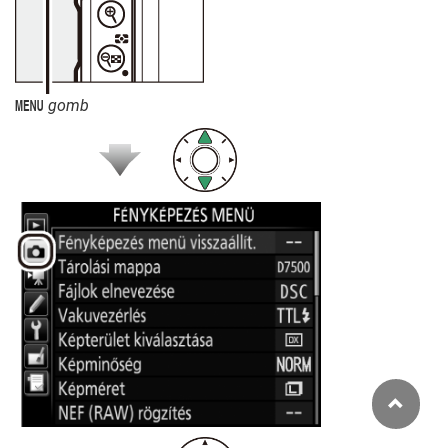
gomb
G