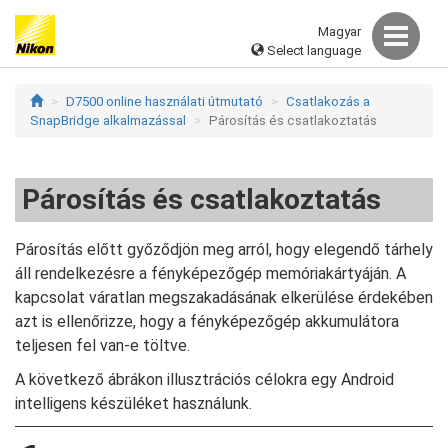
Magyar
Select language
D7500 online használati útmutató
Csatlakozás a
SnapBridge alkalmazással
Párosítás és csatlakoztatás
Párosítás és csatlakoztatás
Párosítás előtt győződjön meg arról, hogy elegendő tárhely
áll rendelkezésre a fényképezőgép memóriakártyáján. A
kapcsolat váratlan megszakadásának elkerülése érdekében
azt is ellenőrizze, hogy a fényképezőgép akkumulátora
teljesen fel van-e töltve.
A következő ábrákon illusztrációs célokra egy Android
intelligens készüléket használunk.