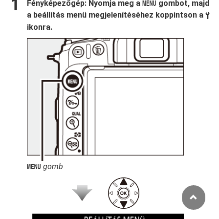
Fényképezőgép
: Nyomja meg a
gombot, majd
G
a beállítás menü megjelenítéséhez koppintson a
B
ikonra.
gomb
G