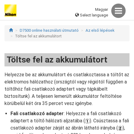
Magyar
Select language
D7500 online használati útmutató
Az első lépések
Töltse fel az akkumulátort
Töltse fel az akkumulátort
Helyezze be az akkumulátort és csatlakoztassa a töltőt az
elektromos hálózathoz (országtól vagy régiótól függően a
töltőhöz fali csatlakozó adaptert vagy tápkábelt
biztosítunk). A teljesen lemerült akkumulátor feltöltése
körülbelül két óra 35 percet vesz igénybe.
Fali csatlakozó adapter
: Helyezze a fali csatlakozó
adaptert a töltő hálózati aljzatába (
). Csúsztassa a fali
csatlakozó adapter zárját az ábrán látható irányba (
),