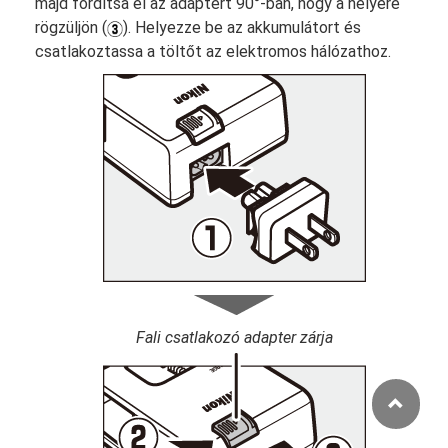
majd fordítsa el az adaptert 90°-ban, hogy a helyére
rögzüljön (
). Helyezze be az akkumulátort és
csatlakoztassa a töltőt az elektromos hálózathoz.
Fali csatlakozó adapter zárja