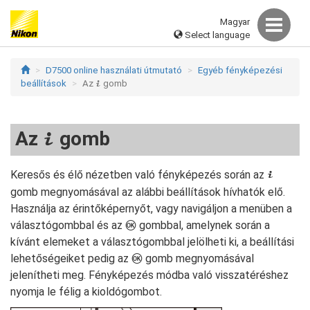
Magyar
Select language
D7500 online használati útmutató
Egyéb fényképezési
beállítások
Az
gomb
i
Az
gomb
i
Keresős és élő nézetben való fényképezés során az
i
gomb megnyomásával az alábbi beállítások hívhatók elő.
Használja az érintőképernyőt, vagy navigáljon a menüben a
választógombbal és az
gombbal, amelynek során a
J
kívánt elemeket a választógombbal jelölheti ki, a beállítási
lehetőségeiket pedig az
gomb megnyomásával
J
jelenítheti meg. Fényképezés módba való visszatéréshez
nyomja le félig a kioldógombot.