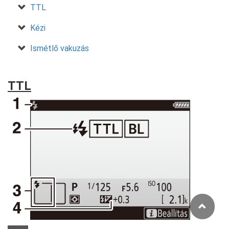
TTL
Kézi
Ismétlő vakuzás
TTL