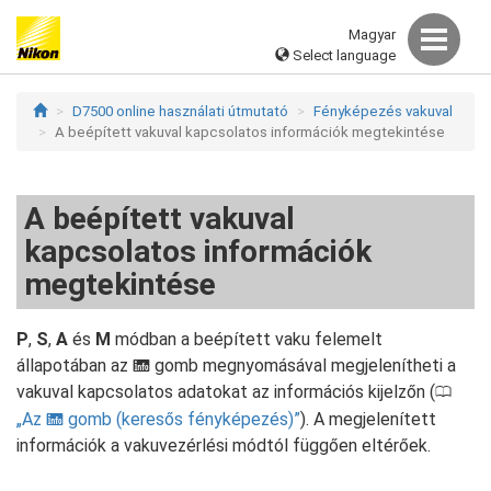
Magyar
Select language
D7500 online használati útmutató
Fényképezés vakuval
A beépített vakuval kapcsolatos információk megtekintése
A beépített vakuval
kapcsolatos információk
megtekintése
P
,
S
,
A
és
M
módban a beépített vaku felemelt
állapotában az
gomb megnyomásával megjelenítheti a
R
vakuval kapcsolatos adatokat az információs kijelzőn (
0
Az
gomb (keresős fényképezés)
). A megjelenített
R
információk a vakuvezérlési módtól függően eltérőek.