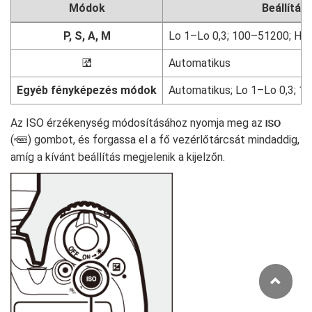
Módok
Beállítás
P
,
S
,
A
,
M
Lo 1–Lo 0,3; 100–51200; Hi 0
Automatikus
%
Egyéb fényképezés módok
Automatikus; Lo 1–Lo 0,3; 10
Az ISO érzékenység módosításához nyomja meg az
S
(
) gombot, és forgassa el a fő vezérlőtárcsát mindaddig,
Q
amíg a kívánt beállítás megjelenik a kijelzőn.