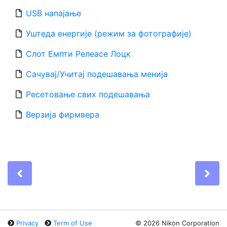
USB напајање
Уштеда енергије (режим за фотографије)
Слот Емпти Релеасе Лоцк
Сачувај/Учитај подешавања менија
Ресетовање свих подешавања
Верзија фирмвера
Previous
Ne
Privacy
Term of Use
©
2026 Nikon Corporation