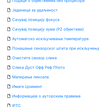
Подаци о објективима без процесора
Јединице за удаљеност
Сачувај позицију фокуса
Сачувај позицију зума (PZ објективи)
Аутоматско искључивање температуре
Понашање сензорског штита при искључењу
Очистите сензор слике
Слика Дуст Офф Реф Пһото
Мапирање пиксела
Имаге Цоммент
Информације о ауторским правима
IPTC