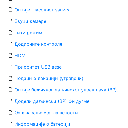
Опције гласовног записа
Звуци камере
Тихи режим
Додирните контроле
HDMI
Приоритет USB везе
Подаци о локацији (уграђени)
Опције бежичног даљинског управљача (ВР).
Додели даљински (ВР) Фн дугме
Означавање усаглашености
Информације о батерији