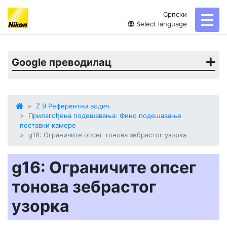
Српски
toggl
Select language
Google преводилац
Z 9 Референтни водич
Прилагођена подешавања: Фино подешавање
поставки камере
g16: Ограничите опсег тонова зебрастог узорка
g16: Ограничите опсег
тонова зебрастог
узорка