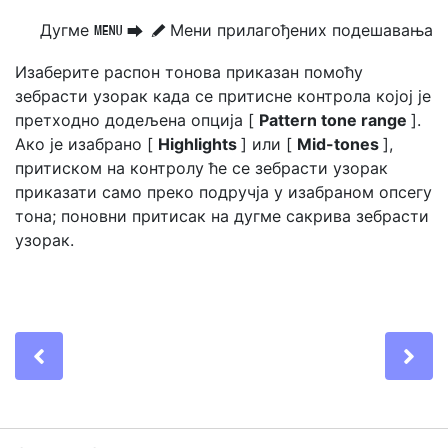
Дугме
Мени прилагођених подешавања
G
U
A
Изаберите распон тонова приказан помоћу
зебрасти узорак
када се притисне контрола којој је
претходно додељена опција [
Pattern tone range
].
Ако је изабрано [
Highlights
] или [
Mid-tones
],
притиском на контролу ће се зебрасти узорак
приказати само преко подручја у изабраном опсегу
тона; поновни притисак на дугме сакрива зебрасти
узорак.
Previous
Ne