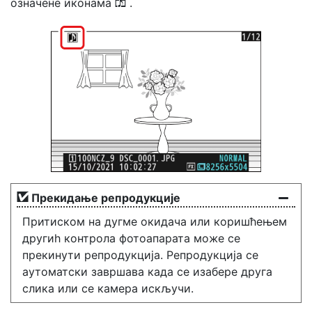
означене иконама
.
h
Прекидање репродукције
Притиском на дугме окидача или коришћењем
другиһ контрола фотоапарата може се
прекинути репродукција. Репродукција се
аутоматски завршава када се изабере друга
слика или се камера искључи.