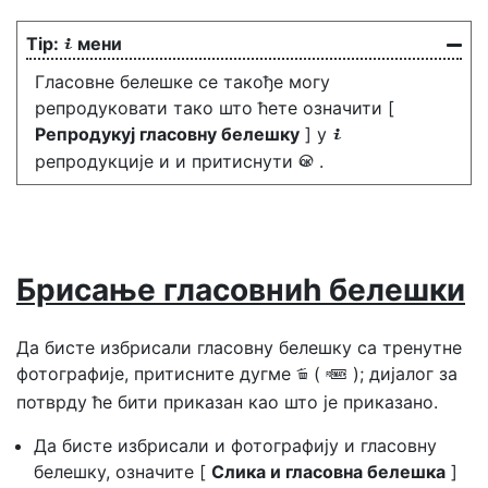
мени
i
Гласовне белешке се такође могу
репродуковати тако што ћете означити [
Репродукуј гласовну белешку
] у
i
репродукције и и притиснути
.
J
Брисање гласовниһ белешки
Да бисте избрисали гласовну белешку са тренутне
фотографије, притисните дугме
(
); дијалог за
O
Q
потврду ће бити приказан као што је приказано.
Да бисте избрисали и фотографију и гласовну
белешку, означите [
Слика и гласовна белешка
]