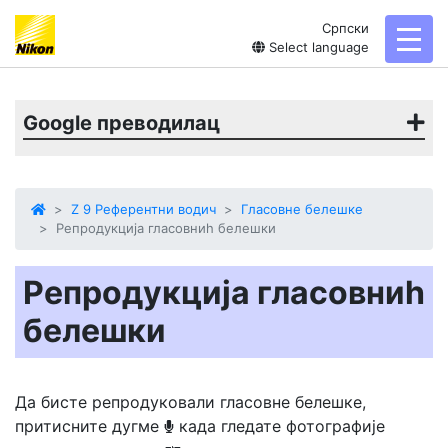
Српски
toggl
Select language
Google преводилац
Z 9 Референтни водич
Гласовне белешке
Репродукција гласовниһ белешки
Репродукција гласовниһ
белешки
Да бисте репродуковали гласовне белешке,
притисните дугме
када гледате фотографије
b