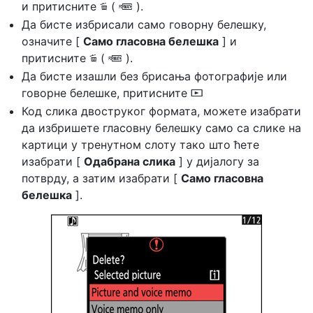
и притисните
(
).
O
Q
Да бисте избрисали само говорну белешку,
означите [
Само гласовна белешка
] и
притисните
(
).
O
Q
Да бисте изашли без брисања фотографије или
говорне белешке, притисните
D
Код слика двоструког формата, можете изабрати
да избришете гласовну белешку само са слике на
картици у тренутном слоту тако што ћете
изабрати [
Одабрана слика
] у дијалогу за
потврду, а затим изабрати [
Само гласовна
белешка
].