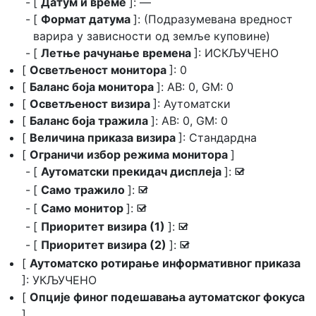
[
Датум и време
]: —
[
Формат датума
]: (Подразумевана вредност
варира у зависности од земље куповине)
[
Летње рачунање времена
]: ИСКЉУЧЕНО
[
Осветљеност монитора
]: 0
[
Баланс боја монитора
]: AB: 0, GM: 0
[
Осветљеност визира
]: Аутоматски
[
Баланс боја тражила
]: AB: 0, GM: 0
[
Величина приказа визира
]: Стандардна
[
Ограничи избор режима монитора
]
[
Аутоматски прекидач дисплеја
]:
M
[
Само тражило
]:
M
[
Само монитор
]:
M
[
Приоритет визира (1)
]:
M
[
Приоритет визира (2)
]:
M
[
Аутоматско ротирање информативног приказа
]: УКЉУЧЕНО
[
Опције финог подешавања аутоматског фокуса
]