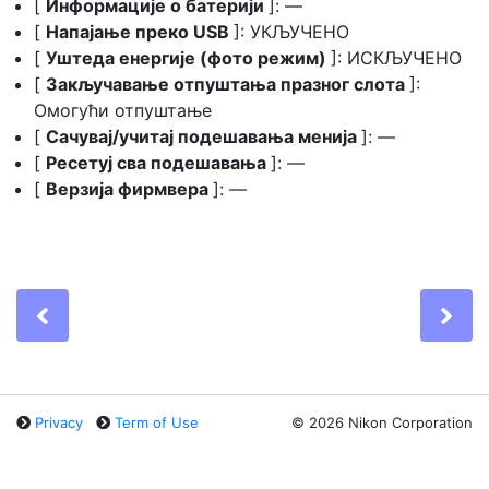
[
Информације о батерији
]: —
[
Напајање преко USB
]: УКЉУЧЕНО
[
Уштеда енергије (фото режим)
]: ИСКЉУЧЕНО
[
Закључавање отпуштања празног слота
]:
Омогући отпуштање
[
Сачувај/учитај подешавања менија
]: —
[
Ресетуј сва подешавања
]: —
[
Верзија фирмвера
]: —
Previous
Ne
Privacy
Term of Use
©
2026 Nikon Corporation