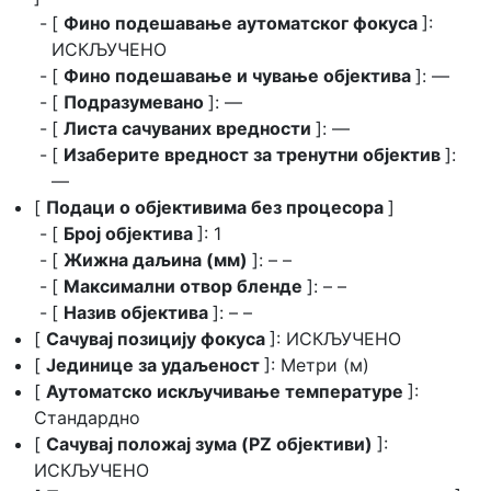
[
Фино подешавање аутоматског фокуса
]:
ИСКЉУЧЕНО
[
Фино подешавање и чување објектива
]: —
[
Подразумевано
]: —
[
Листа сачуваних вредности
]: —
[
Изаберите вредност за тренутни објектив
]:
—
[
Подаци о објективима без процесора
]
[
Број објектива
]: 1
[
Жижна даљина (мм)
]: – –
[
Максимални отвор бленде
]: – –
[
Назив објектива
]: – –
[
Сачувај позицију фокуса
]: ИСКЉУЧЕНО
[
Јединице за удаљеност
]: Метри (м)
[
Аутоматско искључивање температуре
]:
Стандардно
[
Сачувај положај зума (PZ објективи)
]:
ИСКЉУЧЕНО