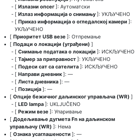
[
Излазни опсег
]: Аутоматски
[
Излаз информација о снимању
]: УКЉУЧЕНО
[
Приказ информација о огледалској камери
]:
УКЉУЧЕНО
[
Приоритет USB везе
]: Отпремање
[
Подаци о локацији (уграђени)
]
[
Снимање података о локацији
]: ИСКЉУЧЕНО
[
Тајмер за приправност
]: УКЉУЧЕНО
[
Подеси сат са сателита
]: ИСКЉУЧЕНО
[
Направи дневник
]: —
[
Листа дневника
]: —
[
Позиција
]: —
[
Опције бежичног даљинског управљача (WR)
]
[
LED lampa
]: UKLJUČENO
[
Режим везе
]: Упаривање
[
Додељивање дугмета Fn на даљинском
управљачу (WR)
]: Нема
[
Ознака усаглашености
]: —