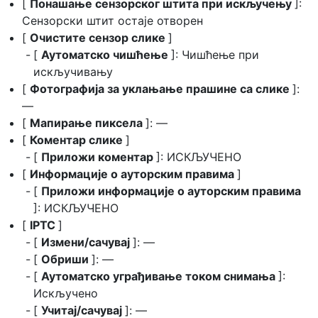
[
Понашање сензорског штита при искључењу
]:
Сензорски штит остаје отворен
[
Очистите сензор слике
]
[
Аутоматско чишћење
]: Чишћење при
искључивању
[
Фотографија за уклањање прашине са слике
]:
—
[
Мапирање пиксела
]: —
[
Коментар слике
]
[
Приложи коментар
]: ИСКЉУЧЕНО
[
Информације о ауторским правима
]
[
Приложи информације о ауторским правима
]: ИСКЉУЧЕНО
[
IPTC
]
[
Измени/сачувај
]: —
[
Обриши
]: —
[
Аутоматско уграђивање током снимања
]:
Искључено
[
Учитај/сачувај
]: —