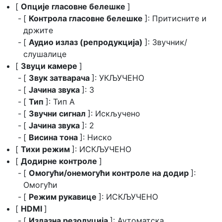
[
Опције гласовне белешке
]
[
Контрола гласовне белешке
]: Притисните и
држите
[
Аудио излаз (репродукција)
]: Звучник/
слушалице
[
Звуци камере
]
[
Звук затварача
]: УКЉУЧЕНО
[
Јачина звука
]: 3
[
Тип
]: Тип А
[
Звучни сигнал
]: Искључено
[
Јачина звука
]: 2
[
Висина тона
]: Ниско
[
Тихи режим
]: ИСКЉУЧЕНО
[
Додирне контроле
]
[
Омогући/онемогући контроле на додир
]:
Омогући
[
Режим рукавице
]: ИСКЉУЧЕНО
[
HDMI
]
[
Излазна резолуција
]: Аутоматска