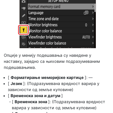
Опције у менију подешавања су наведене у
наставку, заједно са њиховим подразумеваним
подешавањима.
[
Форматирање меморијске картице
]: —
[
Језик
]: (Подразумевана вредност варира у
зависности од земље куповине)
[
Временска зона и датум
]
[
Временска зона
]: (Подразумевана вредност
варира у зависности од земље куповине)