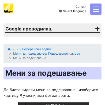
Српски
toggl
Select language
Google преводилац
Z 9 Референтни водич
Мени за подешавање: Подешавање камере
Мени за подешавање
Мени за подешавање
Да бисте видели
мени за подешавање
, изаберите
картицу
у менијима фотоапарата.
B