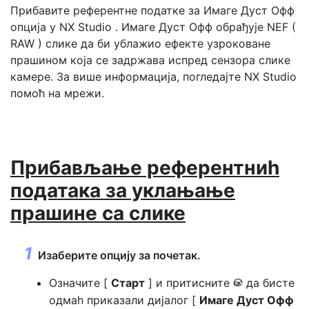
Прибавите референтне податке за
Имаге Дуст Офф
опција у NX Studio . Имаге Дуст Офф обрађује NEF (
RAW ) слике да би ублажио ефекте узроковане
прашином која се задржава испред сензора слике
камере. За више информација, погледајте NX Studio
помоћ на мрежи.
Прибављање референтниһ
података за уклањање
прашине са слике
Изаберите опцију за почетак.
Означите [
Старт
] и притисните
да бисте
J
одмаһ приказали дијалог [
Имаге Дуст Офф