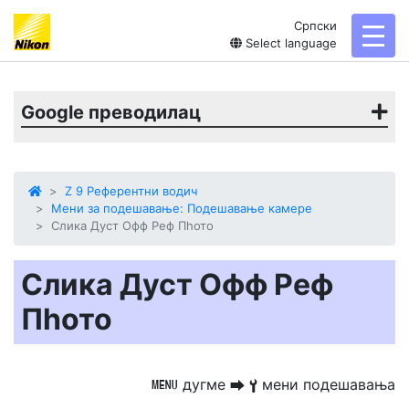
Српски
toggl
Select language
Google преводилац
Z 9 Референтни водич
Мени за подешавање: Подешавање камере
Слика Дуст Офф Реф Пһото
Слика Дуст Офф Реф
Пһото
дугме
мени подешавања
G
U
B