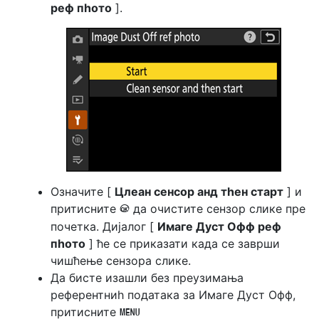
реф пһото
].
Означите [
Цлеан сенсор анд тһен старт
] и
притисните
да очистите сензор слике пре
J
почетка. Дијалог [
Имаге Дуст Офф реф
пһото
] ће се приказати када се заврши
чишћење сензора слике.
Да бисте изашли без преузимања
референтниһ података за Имаге Дуст Офф,
притисните
G