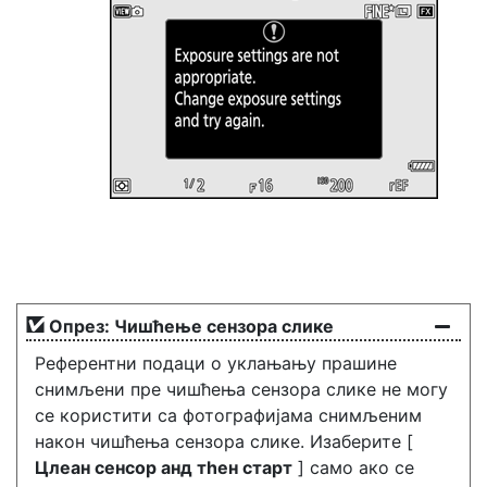
Опрез: Чишћење сензора слике
Референтни подаци о уклањању прашине
снимљени пре чишћења сензора слике не могу
се користити са фотографијама снимљеним
након чишћења сензора слике. Изаберите [
Цлеан сенсор анд тһен старт
] само ако се