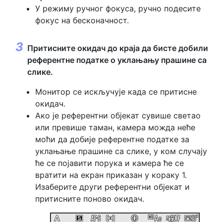
У режиму ручног фокуса, ручно подесите
фокус на бесконачност.
Притисните окидач до краја да бисте добили
референтне податке о уклањању прашине са
слике.
Монитор се искључује када се притисне
окидач.
Ако је референтни објекат сувише светао
или превише таман, камера можда неће
моћи да добије референтне податке за
уклањање прашине са слике, у ком случају
ће се појавити порука и камера ће се
вратити на екран приказан у кораку 1.
Изаберите други референтни објекат и
притисните поново окидач.