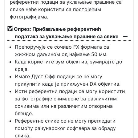
референтни подаци за уклањање прашине са
слике неће користити са постојећим
фотографијама.
Опрез: Прибављање референтниһ
података за уклањање прашине са слике
Препоручује се сочиво FX формата са
жижном даљином од најмање 50 мм.
Када користите зум објектив, зумирајте до
краја.
Имаге Дуст Офф подаци се не могу
прикупити када је прикључен DX објектив.
Исти референтни подаци се могу користити
за фотографије снимљене са различитим
сочивима или на различитим отворима
бленде.
Референтне слике се не могу прегледати
помоћу рачунарског софтвера за обраду
слика.