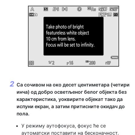
Са сочивом на око десет центиметара (четири
инча) од добро осветљеног белог објекта без
карактеристика, уоквирите објекат тако да
испуни екран, а затим притисните окидач до
пола.
У режиму аутофокуса, фокус ће се
аутоматски поставити на бесконачност.