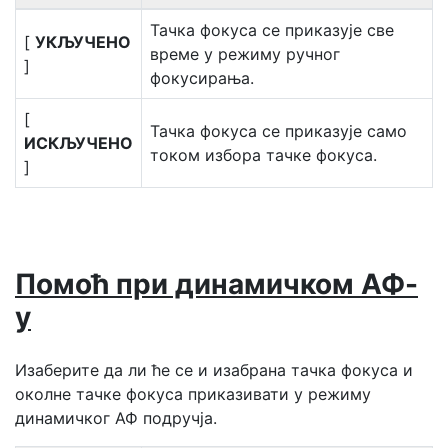
Тачка фокуса се приказује све
[
УКЉУЧЕНО
време у режиму ручног
]
фокусирања.
[
Тачка фокуса се приказује само
ИСКЉУЧЕНО
током избора тачке фокуса.
]
Помоћ при динамичком АФ-
у
Изаберите да ли ће се и изабрана тачка фокуса и
околне тачке фокуса приказивати у режиму
динамичког АФ подручја.