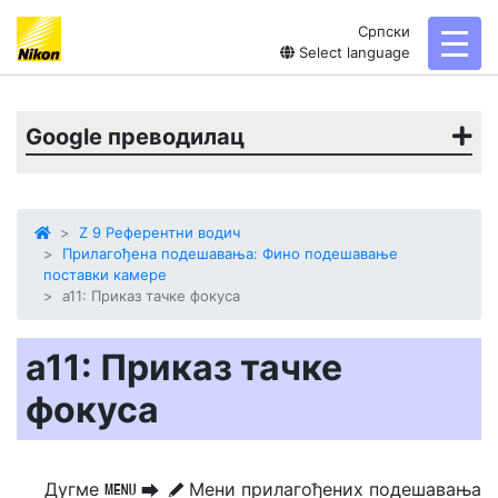
Српски
toggl
Select language
Google преводилац
Z 9 Референтни водич
Прилагођена подешавања: Фино подешавање
поставки камере
a11: Приказ тачке фокуса
a11: Приказ тачке
фокуса
Дугме
Мени прилагођених подешавања
G
U
A