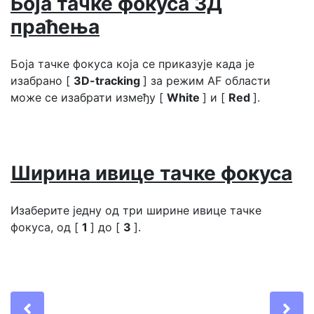
Боја тачке фокуса 3Д
праћења
Боја тачке фокуса која се приказује када је
изабрано [
3D-tracking
] за режим AF области
може се изабрати између [
White
] и [
Red
].
Ширина ивице тачке фокуса
Изаберите једну од три ширине ивице тачке
фокуса, од [
1
] до [
3
].
Previous
Ne