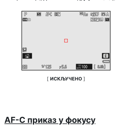
[
ИСКЉУЧЕНО
]
AF-C приказ у фокусу