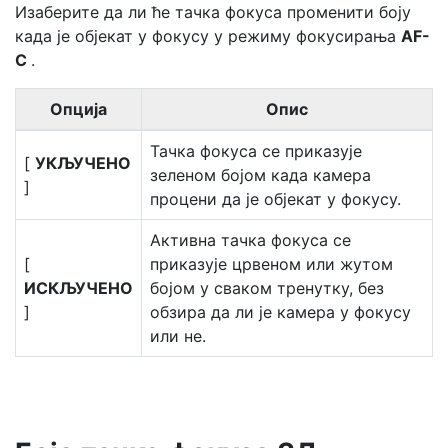
Изаберите да ли ће тачка фокуса променити боју
када је објекат у фокусу у режиму фокусирања
AF-
C
.
Опција
Опис
Тачка фокуса се приказује
[
УКЉУЧЕНО
зеленом бојом када камера
]
процени да је објекат у фокусу.
Активна тачка фокуса се
[
приказује црвеном или жутом
ИСКЉУЧЕНО
бојом у сваком тренутку, без
]
обзира да ли је камера у фокусу
или не.