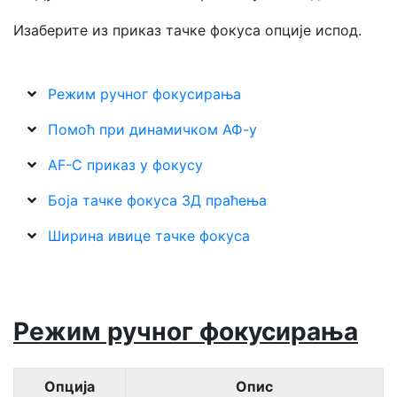
Изаберите из
приказ тачке фокуса
опције испод.
Режим ручног фокусирања
Помоћ при динамичком АФ-у
AF-C приказ у фокусу
Боја тачке фокуса 3Д праћења
Ширина ивице тачке фокуса
Режим ручног фокусирања
Опција
Опис