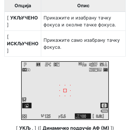
Опција
Опис
[
УКЉУЧЕНО
Прикажите и изабрану тачку
]
фокуса и околне тачке фокуса.
[
Прикажите само изабрану тачку
ИСКЉУЧЕНО
фокуса.
]
[
УКЉ
. ] ([
Динамичко подручје АФ (М)
])