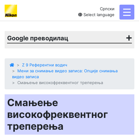
Српски
toggl
Select language
Google преводилац
Z 9 Референтни водич
Мени за снимање видео записа: Опције снимања
видео записа
Смањење високофреквентног треперења
Смањење
високофреквентног
треперења