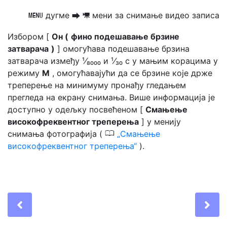
дугме
мени за снимање видео записа
G
U
1
Избором [
Он (
фино подешавање брзине
затварача
)
] омогућава подешавање брзина
затварача између ¹⁄₈₀₀₀ и ¹⁄₃₀ с у мањим корацима у
режиму
М
, омогућавајући да се брзине које држе
треперење на минимуму пронађу гледањем
прегледа на екрану снимања. Више информација је
доступно у одељку посвећеном [
Смањење
високофреквентног треперења
] у менију
0
снимања фотографија (
Смањење
високофреквентног треперења
).
Previous
Ne