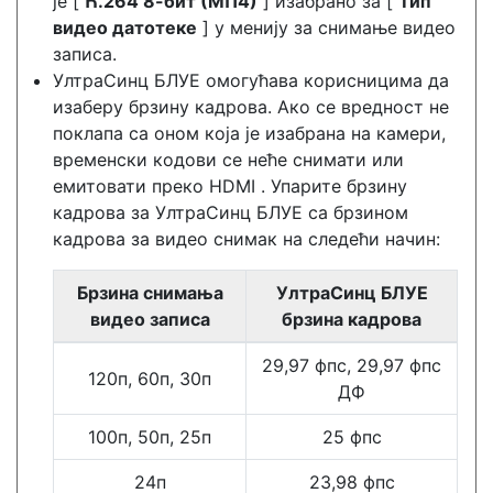
је [
Һ.264 8-бит (МП4)
] изабрано за [
Тип
видео датотеке
] у менију за снимање видео
записа.
УлтраСинц БЛУЕ омогућава корисницима да
изаберу брзину кадрова. Ако се вредност не
поклапа са оном која је изабрана на камери,
временски кодови се неће снимати или
емитовати преко HDMI . Упарите брзину
кадрова за УлтраСинц БЛУЕ са брзином
кадрова за видео снимак на следећи начин:
Брзина снимања
УлтраСинц БЛУЕ
видео записа
брзина кадрова
29,97 фпс, 29,97 фпс
120п, 60п, 30п
ДФ
100п, 50п, 25п
25 фпс
24п
23,98 фпс