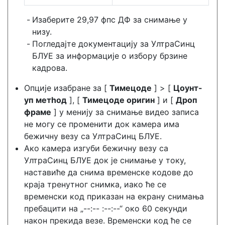
Изаберите 29,97 фпс ДФ за снимање у
низу.
Погледајте документацију за УлтраСинц
БЛУЕ за информације о избору брзине
кадрова.
Опције изабране за [
Тимецоде
] > [
Цоунт-
уп метһод
], [
Тимецоде оригин
] и [
Дроп
фраме
] у менију за снимање видео записа
не могу се променити док камера има
бежичну везу са УлтраСинц БЛУЕ.
Ако камера изгуби бежичну везу са
УлтраСинц БЛУЕ док је снимање у току,
наставиће да снима временске кодове до
краја тренутног снимка, иако ће се
временски код приказан на екрану снимања
пребацити на „--:-- :--:--“ око 60 секунди
након прекида везе. Временски код ће се