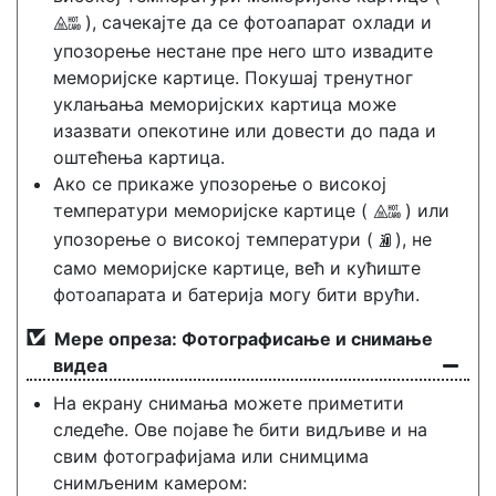
), сачекајте да се фотоапарат охлади и
X
упозорење нестане пре него што извадите
меморијске картице. Покушај тренутног
уклањања меморијских картица може
изазвати опекотине или довести до пада и
оштећења картица.
Ако се прикаже упозорење о високој
температури меморијске картице (
) или
X
упозорење о високој температури (
), не
K
само меморијске картице, већ и кућиште
фотоапарата и батерија могу бити врући.
Мере опреза: Фотографисање и снимање
видеа
На екрану снимања можете приметити
следеће. Ове појаве ће бити видљиве и на
свим фотографијама или снимцима
снимљеним камером: