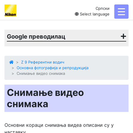
Српски
toggl
Select language
Google преводилац
Z 9 Референтни водич
Основна фотографија и репродукција
Снимање видео снимака
Снимање видео
снимака
Основни кораци снимања видеа описани су у
наставку.