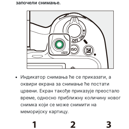
започели снимање.
Индикатор снимања ће се приказати, а
оквири екрана за снимање ће постати
црвени. Екран такође приказује преостало
време, односно приближну количину новог
снимка који се може снимити на
меморијску картицу.