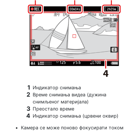
Индикатор снимања
Време снимања видеа (дужина
снимљеног материјала)
Преостало време
Индикатор снимања (црвени оквир)
Камера се може поново фокусирати током