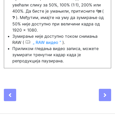
увећали слику за 50%, 100% (1:1), 200% или
400%. Да бисте је умањили, притисните
(
W
). Међутим, имајте на уму да зумирање од
Q
50% није доступно при величини кадра од
1920 × 1080.
Зумирање није доступно током снимања
0
RAW (
RAW видео
).
Приликом гледања видео записа, можете
зумирати тренутни кадар када је
репродукција паузирана.
Previous
Ne