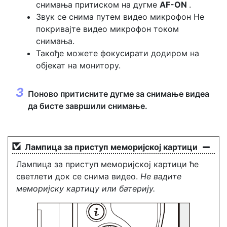
снимања притиском на дугме
AF-ON
.
Звук се снима путем
видео микрофон
Не
покривајте видео микрофон током
снимања.
Такође можете фокусирати додиром на
објекат на монитору.
Поново притисните дугме за снимање видеа
да бисте завршили снимање.
Лампица за приступ меморијској картици
Лампица за приступ меморијској картици ће
светлети док се снима видео.
Не вадите
меморијску картицу или батерију.