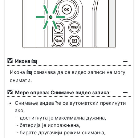
Икона
0
Икона
означава да се видео записи не могу
0
снимати.
Мере опреза: Снимање видео записа
Снимање видеа ће се аутоматски прекинути
ако:
достигнута је максимална дужина,
батерија је испражњена,
бирате другачији режим снимања,