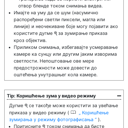
отвор бленде током снимања видеа.
Имајте на уму да се шум (насумично
распоређени светли пиксели, магла или
линије) и неочекиване боје могу појавити ако
користите дугме
за зумирање приказа
X
кроз објектив.
Приликом снимања, избегавајте усмеравање
камере ка сунцу или другим јаким изворима
светлости. Непоштовање ове мере
предострожности може довести до
оштећења унутрашњег кола камере.
Коришћење зума у видео режиму
Дугме
се такође може користити за увећање
X
0
приказа у видео режиму (
Коришћење
зумирања у режиму фотографисања
).
Притисните
током снимања да бисте
X