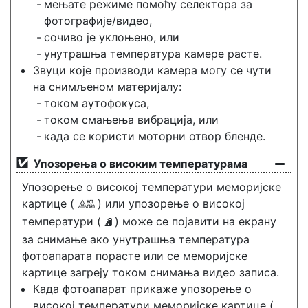
мењате режиме помоћу селектора за
фотографије/видео,
сочиво је уклоњено, или
унутрашња температура камере расте.
Звуци које производи камера могу се чути
на снимљеном материјалу:
током аутофокуса,
током смањења вибрација, или
када се користи моторни отвор бленде.
Упозорења о високим температурама
Упозорење о високој температури меморијске
картице (
) или упозорење о високој
X
температури (
) може се појавити на екрану
K
за снимање ако унутрашња температура
фотоапарата порасте или се меморијске
картице загреју током снимања видео записа.
Када фотоапарат прикаже упозорење о
високој температури меморијске картице (