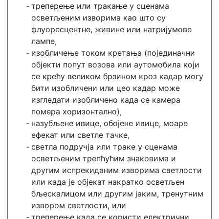
треперење или тракање у сценама
осветљеним изворима као што су
флуоресцентне, живине или натријумове
лампе,
изобличење током кретања (појединачни
објекти попут возова или аутомобила који
се крећу великом брзином кроз кадар могу
бити изобличени или цео кадар може
изгледати изобличено када се камера
помера хоризонтално),
назубљене ивице, обојене ивице, моаре
ефекат или светле тачке,
светла подручја или траке у сценама
осветљеним трепћућим знаковима и
другим испрекиданим изворима светлости
или када је објекат накратко осветљен
бљескалицом или другим јаким, тренутним
извором светлости, или
треперење када се користи електрични