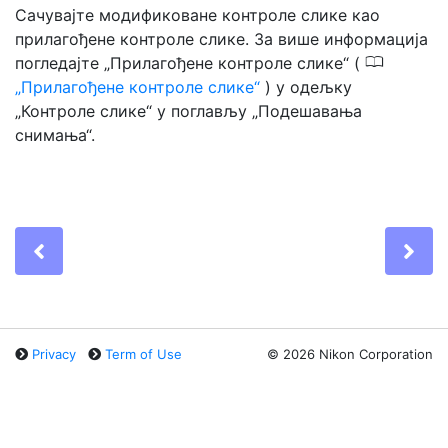
Сачувајте модификоване контроле слике као
прилагођене контроле слике. За више информација
0
погледајте „Прилагођене контроле слике“ (
Прилагођене контроле слике
) у одељку
„Контроле слике“ у поглављу „Подешавања
снимања“.
Previous
Ne
Privacy
Term of Use
©
2026 Nikon Corporation