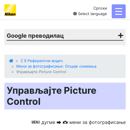
Српски
toggl
Select language
Google преводилац
Z 9 Референтни водич
Мени за фотографисање: Опције снимања
Управљајте Picture Control
Управљајте Picture
Control
дугме
мени за фотографисање
G
U
C