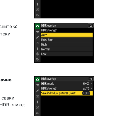
исните
J
атски
начне
и сваки
HDR слике;