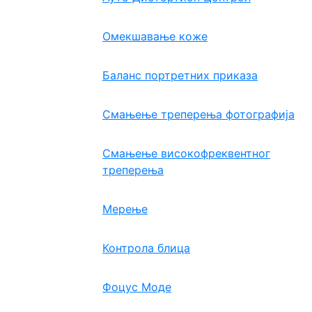
Омекшавање коже
Баланс портретних приказа
Смањење треперења фотографија
Смањење високофреквентног
треперења
Мерење
Контрола блица
Фоцус Моде