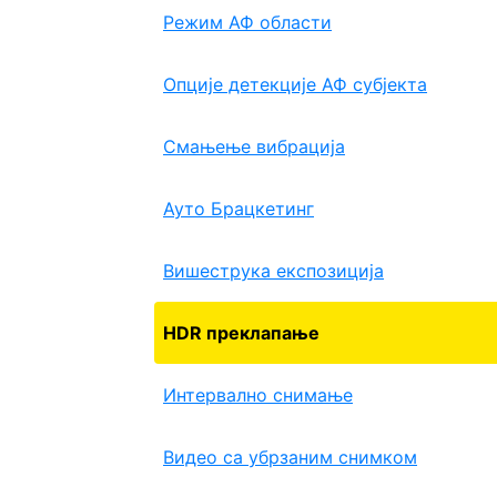
Режим АФ области
Опције детекције АФ субјекта
Смањење вибрација
Ауто Брацкетинг
Вишеструка експозиција
HDR преклапање
Интервално снимање
Видео са убрзаним снимком