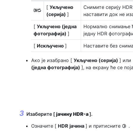
[
Укључено
Снимите серију HDR
0
(серија)
]
наставити док не из
[
Укључено (једна
Нормално снимање ћ
фотографија)
]
једну HDR фотографи
[
Искључено
]
Наставите без сним
Ако је изабрано [
Укључено (серија)
] или
(једна фотографија)
], на екрану ће се по
Изаберите [
јачину HDR-а
].
Означите [
HDR јачина
] и притисните
.
2