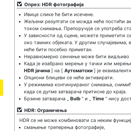
Опрез: HDR фотографија
Ивице слике ће бити исечене.
Жељени резултати се можда неће постићи ак
током снимања. Препоручује се употреба ста
У зависности од сцене, можете приметити се
око тамних објеката. У другим случајевима,
неће бити посебно приметан.
Неравномерно сенчење може бити видљиво к
Када је изабрано мерење у тачки или мерењ
HDR јачина
] на [
Аутоматски
] је еквивален
Опциони блицеви се неће активирати.
У режимима континуираног снимања, снимиће
када се дугме затварача притисне до краја.
Брзине затварача „
Bulb
“ и „
Time
“ нису дос
HDR: Ограничења
HDR се не може комбиновати са неким функциј
смањење треперења фотографије,