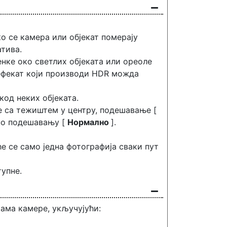
о се камера или објекат померају
тива.
нке око светлих објеката или ореоле
 ефекат који производи HDR можда
од неких објеката.
е са тежиштем у центру, подешавање [
тно подешавању [
Нормално
].
 се само једна фотографија сваки пут
тупне.
ама камере, укључујући: