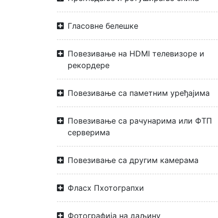
Гласовне белешке
Повезивање на HDMI телевизоре и
рекордере
Повезивање са паметним уређајима
Повезивање са рачунарима или ФТП
серверима
Повезивање са другим камерама
Фласх Пхотограпхи
Фотографија на даљину