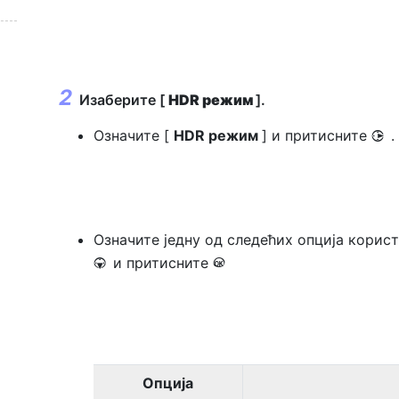
Изаберите [
HDR режим
].
Означите [
HDR режим
] и притисните
.
2
Означите једну од следећих опција корис
и притисните
3
J
Опција