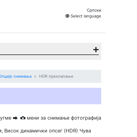
Српски
Select language
Опције снимања
HDR преклапање
дугме
мени за снимање фотографија
U
C
м,
Висок динамички опсег (HDR)
Чува