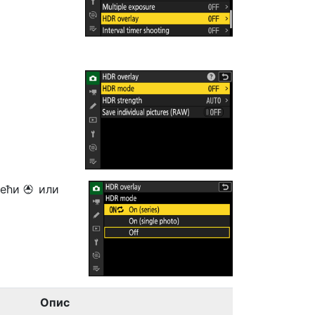
тећи
или
1
Опис