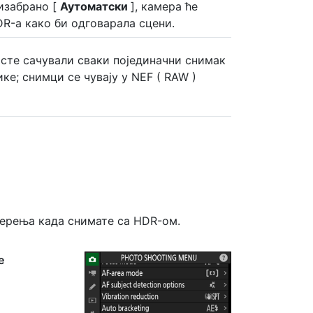
 изабрано [
Аутоматски
], камера ће
R-а како би одговарала сцени.
исте сачували сваки појединачни снимак
е; снимци се чувају у NEF ( RAW )
мерења када снимате са HDR-ом.
е