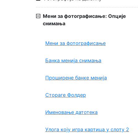
Мени за фотографисање: Опције
снимања
Мени за фотографисање
Банка менија снимања
Проширене банке менија
Стораге Фолдер
Именовање датотека
Улога коју игра картица у слоту 2