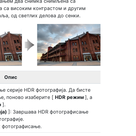
вањем два снимка снимљена са
а са високим контрастом и другим
ља, од светлих делова до сенки.
Опис
ње серије HDR фотографија. Да бисте
, поново изаберите [
HDR режим
], а
о
].
ја)
]: Завршава HDR фотографисање
ографије.
R фотографисање.