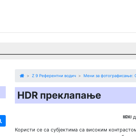
Z 9 Референтни водич
Мени за фотографисање: 
HDR преклапање
G
Користи се са субјектима са високим контрасто