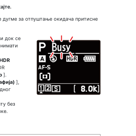
ајте.
е дугме за отпуштање окидача притисне
ли док се
снимати
HDR
DR
но
].
афија)
],
дног
ту без
ке.