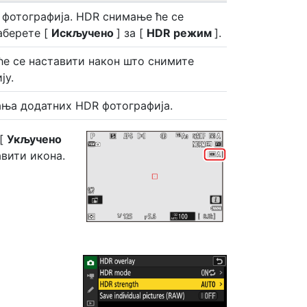
 фотографија. HDR снимање ће се
аберете [
Искључено
] за [
HDR режим
].
е се наставити након што снимите
ју.
ања додатних HDR фотографија.
 [
Укључено
јавити икона.