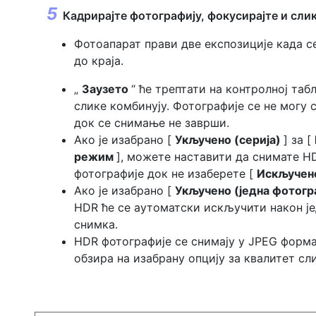
Кадрирајте фотографију, фокусирајте и слик
Фотоапарат прави две експозиције када с
до краја.
„
Заузето
“ ће трептати на контролној таб
слике комбинују. Фотографије се не могу 
док се снимање не заврши.
Ако је изабрано [
Укључено (серија)
] за [
режим
], можете наставити да снимате H
фотографије док не изаберете [
Искључе
Ако је изабрано [
Укључено (једна фотогр
HDR ће се аутоматски искључити након је
снимка.
HDR фотографије се снимају у JPEG форма
обзира на изабрану опцију за квалитет сли