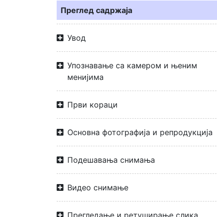
Преглед садржаја
Увод
Упознавање са камером и њеним
менијима
Први кораци
Основна фотографија и репродукција
Подешавања снимања
Видео снимање
Прегледање и ретуширање слика