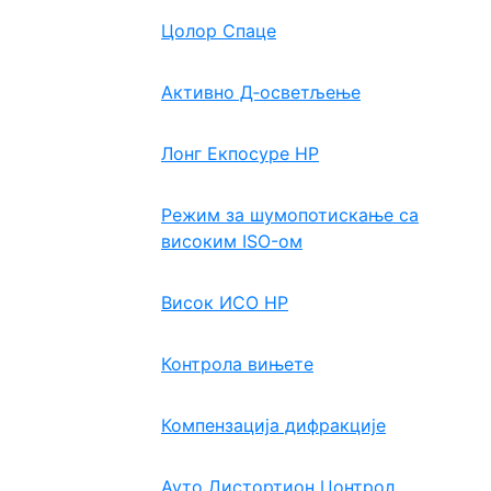
Цолор Спаце
Активно Д‑осветљење
Лонг Екпосуре НР
Режим за шумопотискање са
високим ISO-ом
Висок ИСО НР
Контрола вињете
Компензација дифракције
Ауто Дистортион Цонтрол