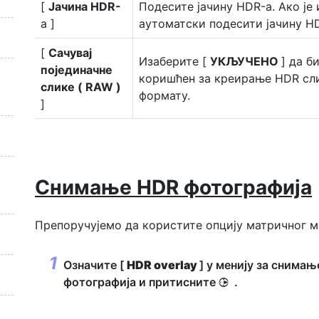
[
Јачина HDR-
Подесите јачину HDR-а. Ако је
а ]
аутоматски подесити јачину HD
[
Сачувај
Изаберите [
УКЉУЧЕНО
] да б
појединачне
коришћен за креирање HDR слик
слике ( RAW )
формату.
]
Снимање HDR фотографија
Препоручујемо да користите опцију матричног 
Означите [
HDR overlay
] у менију за снимањ
фотографија и притисните
.
2