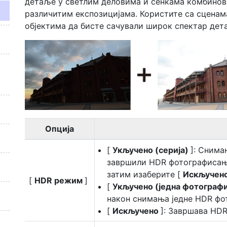
детаље у светлим деловима и сенкама комбино
различитим експозицијама. Користите са сценам
објектима да бисте сачували широк спектар дета
Опција
[
Укључено (серија)
]: Снима
завршили HDR фотографисање
затим изаберите [
Искључен
[
HDR режим
]
[
Укључено (једна фотографи
након снимања једне HDR фот
[
Искључено
]: Завршава HD