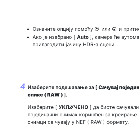
Означите опцију помоћу
или
и прит
1
3
Ако је изабрано [
Auto
], камера ће аутом
прилагодити јачину HDR-а сцени.
Изаберите подешавање за [
Сачувај поједи
слике ( RAW )
].
Изаберите [
УКЉУЧЕНО
] да бисте сачувал
појединачни снимак коришћен за креирање 
снимци се чувају у NEF ( RAW ) формату.