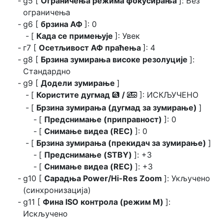
g5 [
Ограничења режима фокусирања
]: Без
ограничења
g6 [
брзина АФ
]: 0
[
Када се примењује
]: Увек
г7 [
Осетљивост АФ праћења
]: 4
g8 [
Брзина зумирања високе резолуције
]:
Стандардно
g9 [
Додели зумирање
]
[
Користите дугмад
/
]: ИСКЉУЧЕНО
x
w
[
Брзина зумирања (дугмад за зумирање)
]
[
Предснимање (приправност)
]: 0
[
Снимање видеа (REC)
]: 0
[
Брзина зумирања (прекидач за зумирање)
]
[
Предснимање (STBY)
]: +3
[
Снимање видеа (REC)
]: +3
g10 [
Сарадња Power/Hi-Res Zoom
]: Укључено
(синхронизација)
g11 [
Фина ISO контрола (режим M)
]:
Искључено