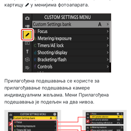
картицу
у менијима фотоапарата.
A
Прилагођена подешавања се користе за
прилагођавање подешавања камере
индивидуалним жељама. Мени Прилагођена
подешавања је подељен на два нивоа.