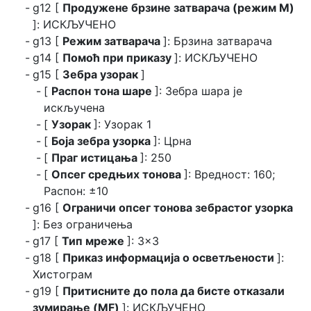
g12 [
Продужене брзине затварача (режим M)
]: ИСКЉУЧЕНО
g13 [
Режим затварача
]: Брзина затварача
g14 [
Помоћ при приказу
]: ИСКЉУЧЕНО
g15 [
Зебра узорак
]
[
Распон тона шаре
]: Зебра шара је
искључена
[
Узорак
]: Узорак 1
[
Боја зебра узорка
]: Црна
[
Праг истицања
]: 250
[
Опсег средњих тонова
]: Вредност: 160;
Распон: ±10
g16 [
Ограничи опсег тонова зебрастог узорка
]: Без ограничења
g17 [
Тип мреже
]: 3×3
g18 [
Приказ информација о осветљености
]:
Хистограм
g19 [
Притисните до пола да бисте отказали
зумирање (MF)
]: ИСКЉУЧЕНО