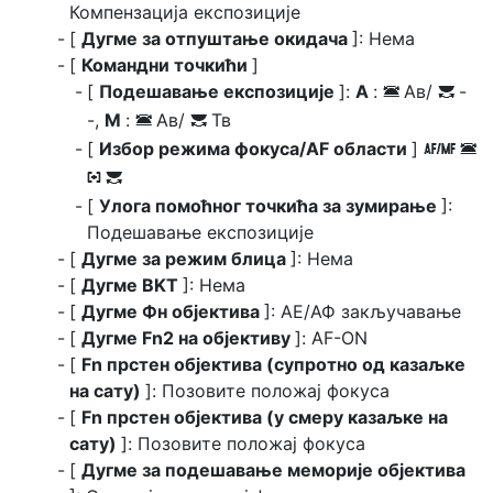
Компензација експозиције
[
Дугме за отпуштање окидача
]: Нема
[
Командни точкићи
]
[
Подешавање експозиције
]:
А
:
Ав/
-
3
y
-,
М
:
Ав/
Тв
3
y
[
Избор режима фокуса/AF области
]
s
3
t
y
[
Улога помоћног точкића за зумирање
]:
Подешавање експозиције
[
Дугме за режим блица
]: Нема
[
Дугме BKT
]: Нема
[
Дугме Фн објектива
]: АЕ/АФ закључавање
[
Дугме Fn2 на објективу
]: AF-ON
[
Fn прстен објектива (супротно од казаљке
на сату)
]: Позовите положај фокуса
[
Fn прстен објектива (у смеру казаљке на
сату)
]: Позовите положај фокуса
[
Дугме за подешавање меморије објектива