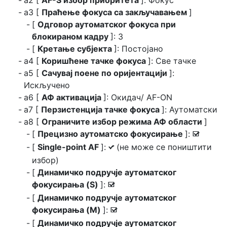
a3 [
Праћење фокуса са закључавањем
]
[
Одговор аутоматског фокуса при
блокираном кадру
]: 3
[
Кретање субјекта
]: Постојано
a4 [
Коришћене тачке фокуса
]: Све тачке
a5 [
Сачувај поене по оријентацији
]:
Искључено
а6 [
АФ активација
]: Окидач/ AF-ON
a7 [
Перзистенција тачке фокуса
]: Аутоматски
а8 [
Ограничите избор режима АФ области
]
[
Прецизно аутоматско фокусирање
]:
M
[
Single-point AF
]:
(не може се поништити
L
избор)
[
Динамичко подручје аутоматског
фокусирања (S)
]:
M
[
Динамичко подручје аутоматског
фокусирања (M)
]:
M
[
Динамичко подручје аутоматског