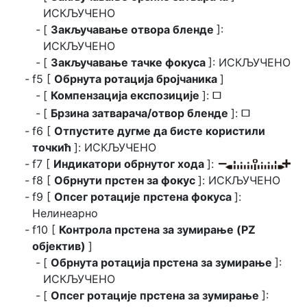
ИСКЉУЧЕНО
[
Закључавање отвора бленде
]:
ИСКЉУЧЕНО
[
Закључавање тачке фокуса
]: ИСКЉУЧЕНО
f5 [
Обрнута ротација бројчаника
]
[
Компензација експозиције
]:
U
[
Брзина затварача/отвор бленде
]:
U
f6 [
Отпустите дугме да бисте користили
точкић
]: ИСКЉУЧЕНО
f7 [
Индикатори обрнутог хода
]:
f8 [
Обрнути прстен за фокус
]: ИСКЉУЧЕНО
f9 [
Опсег ротације прстена фокуса
]:
Нелинеарно
f10 [
Контрола прстена за зумирање (PZ
објектив)
]
[
Обрнута ротација прстена за зумирање
]:
ИСКЉУЧЕНО
[
Опсег ротације прстена за зумирање
]: