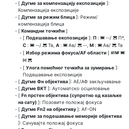
[
Дугме за компензацију експозиције
]:
Компензација експозиције
[
Дугме за режим блица
]: Режим/
компензација блица
[
Командни точкићи
]
[
Подешавање експозиције
]:
П
:
--/
П*,
3
y
С
:
--/
Тв,
А
:
Ав/
--,
М
:
Ав/
Тв
3
y
3
y
3
y
[
Избор режима фокуса/AF области
]
s
3
t
y
[
Улога помоћног точкића за зумирање
]:
Подешавање експозиције
[
Дугме Фн објектива
]: АЕ/АФ закључавање
[
Дугме BKT
]: Аутоматско осциловање
[
Fn прстен објектива (супротно од казаљке
на сату)
]: Позовите положај фокуса
[
Дугме Fn2 на објективу
]: AF-ON
[
Дугме за подешавање меморије објектива
]: Сачувајте положај фокуса