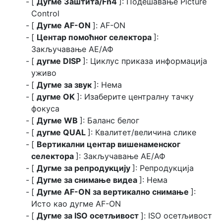
[
Дугме Заштита/Fn4
]: Подешавање Picture
Control
[
Дугме AF-ON
]: AF-ON
[
Центар помоћног селектора
]:
Закључавање АЕ/АФ
[
дугме DISP
]: Циклус приказа информација
уживо
[
Дугме за звук
]: Нема
[
дугме OK
]: Изаберите централну тачку
фокуса
[
Дугме WB
]: Баланс белог
[
дугме QUAL
]: Квалитет/величина слике
[
Вертикални центар вишенаменског
селектора
]: Закључавање АЕ/АФ
[
Дугме за репродукцију
]: Репродукција
[
Дугме за снимање видеа
]: Нема
[
Дугме AF-ON за вертикално снимање
]:
Исто као дугме AF-ON
[
Дугме за ISO осетљивост
]: ISO осетљивост