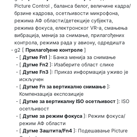
Picture Control , баланса белог, величине кадра/
брзине кадрова, осетљивости микрофона,
режима АФ области/детекције субјекта,
режима фокуса, електронског VR-а, смањења
вибрација, менија за снимање, прилагођених
контрола, режима рада у авиону, одредишта
g2 [
Прилагођене контроле
]
[
Дугме Fn1
]: Банка менија за снимање
[
Дугме Fn2
]: Изаберите област слике
[
Дугме Fn3
]: Приказ информација уживо је
искључен
[
Дугме Fn за вертикално снимање
]:
Компензација експозиције
[
Дугме за вертикалну ISO осетљивост
]: ISO
осетљивост
[
Дугме за режим фокуса
]: Режим фокуса/
режим АФ области
[
Дугме Заштита/Fn4
]: Подешавање Picture