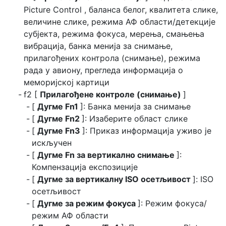
Picture Control , баланса белог, квалитета слике,
величине слике, режима АФ области/детекције
субјекта, режима фокуса, мерења, смањења
вибрација, банка менија за снимање,
прилагођених контрола (снимање), режима
рада у авиону, прегледа информација о
меморијској картици
f2 [
Прилагођене контроле (снимање)
]
[
Дугме Fn1
]: Банка менија за снимање
[
Дугме Fn2
]: Изаберите област слике
[
Дугме Fn3
]: Приказ информација уживо је
искључен
[
Дугме Fn за вертикално снимање
]:
Компензација експозиције
[
Дугме за вертикалну ISO осетљивост
]: ISO
осетљивост
[
Дугме за режим фокуса
]: Режим фокуса/
режим АФ области