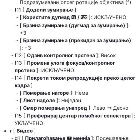
Подразумевани опсег ротације објектива (°)
f11 [
Додели зумирање
]
[
Користите дугмад
/
]: ИСКЉУЧЕНО
x
w
[
Брзина зумирања (дугмад за зумирање)
]:
+3
[
Брзина зумирања (прекидач за зумирање)
]: +3
f12 [
Одзив контролног прстена
]: Висок
f13 [
Промена улога фокуса/контролног
прстена
]: ИСКЉУЧЕНО
f14 [
Покрети током репродукције преко целог
кадра
]
[
Померање нагоре
]: Нема
[
Лист надоле
]: Ниједан
[
Смер померања унапред
]: Лево
Десно
V
f15 [
Преферирај центар помоћног селектора
]:
УКЉУЧЕНО
г
[
Видео
]
g1 [
Прилагођавање
менија
]: Подешавање
i