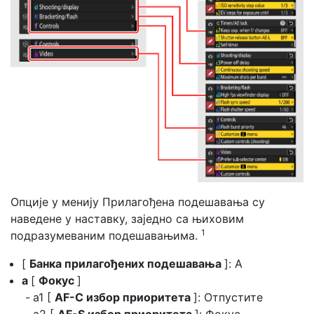
Опције у менију Прилагођена подешавања су
наведене у наставку, заједно са њиховим
1
подразумеваним подешавањима.
[
Банка прилагођених подешавања
]: A
а
[
Фокус
]
a1 [
AF-C избор приоритета
]: Отпустите
a2 [
AF-S избор приоритета
]: Фокус