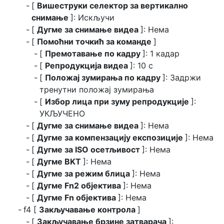
[
Вишеструки селектор за вертикално
снимање
]: Искључи
[
Дугме за снимање видеа
]: Нема
[
Помоћни точкић за команде
]
[
Премотавање по кадру
]: 1 кадар
[
Репродукција видеа
]: 10 с
[
Положај зумирања по кадру
]: Задржи
тренутни положај зумирања
[
Избор лица при зуму репродукције
]:
УКЉУЧЕНО
[
Дугме за снимање видеа
]: Нема
[
Дугме за компензацију експозиције
]: Нема
[
Дугме за ISO осетљивост
]: Нема
[
Дугме BKT
]: Нема
[
Дугме за режим блица
]: Нема
[
Дугме Fn2 објектива
]: Нема
[
Дугме Fn објектива
]: Нема
f4 [
Закључавање контрола
]
[
Закључавање брзине затварача
]: