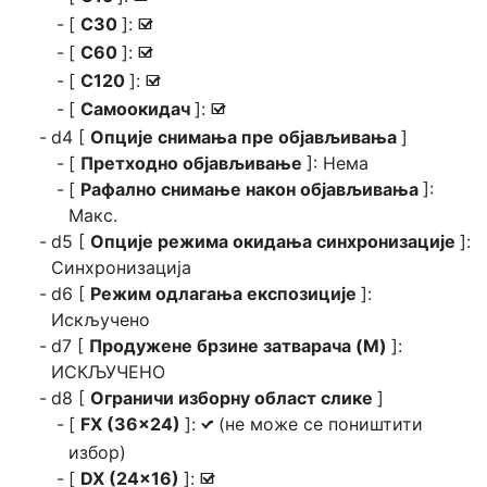
[
C30
]:
M
[
C60
]:
M
[
C120
]:
M
[
Самоокидач
]:
M
d4 [
Опције снимања пре објављивања
]
[
Претходно објављивање
]: Нема
[
Рафално снимање након објављивања
]:
Макс.
d5 [
Опције режима окидања синхронизације
]:
Синхронизација
d6 [
Режим одлагања експозиције
]:
Искључено
d7 [
Продужене брзине затварача (M)
]:
ИСКЉУЧЕНО
d8 [
Ограничи изборну област слике
]
[
FX (36×24)
]:
(не може се поништити
L
избор)
[
DX (24×16)
]:
M