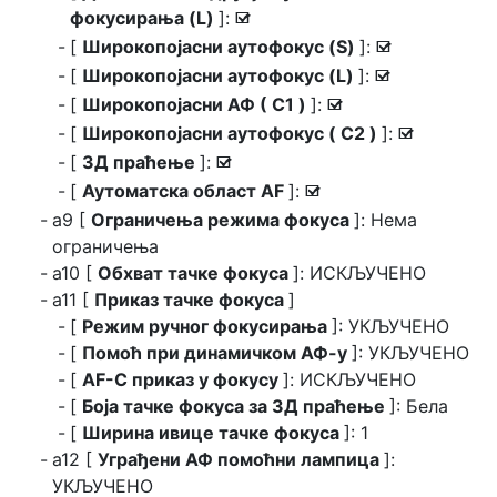
фокусирања (L)
]:
M
[
Широкопојасни аутофокус (S)
]:
M
[
Широкопојасни аутофокус (L)
]:
M
[
Широкопојасни АФ ( C1 )
]:
M
[
Широкопојасни аутофокус ( C2 )
]:
M
[
3Д праћење
]:
M
[
Аутоматска област AF
]:
M
a9 [
Ограничења режима фокуса
]: Нема
ограничења
a10 [
Обхват тачке фокуса
]: ИСКЉУЧЕНО
a11 [
Приказ тачке фокуса
]
[
Режим ручног фокусирања
]: УКЉУЧЕНО
[
Помоћ при динамичком АФ-у
]: УКЉУЧЕНО
[
AF-C приказ у фокусу
]: ИСКЉУЧЕНО
[
Боја тачке фокуса за 3Д праћење
]: Бела
[
Ширина ивице тачке фокуса
]: 1
a12 [
Уграђени АФ помоћни лампица
]:
УКЉУЧЕНО