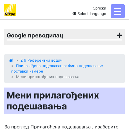
Српски
toggl
Select language
Google преводилац
Z 9 Референтни водич
Прилагођена подешавања: Фино подешавање
поставки камере
Мени прилагођених подешавања
Мени прилагођених
подешавања
За преглед
Прилагођена подешавања
, изаберите