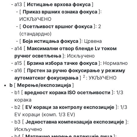
a13 [
Истицање врхова фокуса
]
[
Приказ вршних ознака фокуса
]:
ИСКЉУЧЕНО
[
Осетљивост вршног фокуса
]: 2
(стандардно)
[
Боја истицања фокуса
]: Црвена
a14 [
Максимални отвор бленде Lv током
ручног осветљења
]: Искључено
a15 [
Брзина избора тачке фокуса
]: Нормално
a16 [
Прстен за ручно фокусирање у режиму
2
аутоматског фокусирања
]
: УКЉУЧЕНО
b
[
Мерење/експозиција
]
b1 [
вредност корака ISO осетљивости
]: 1/3
корака
b2 [
EV кораци за контролу експозиције
]: 1/3
EV кораци (комп. 1/3 EV)
b3 [
Једноставна компензација експозиције
]:
Искључено
b4 [
Матрично мерење детекције лица
]: