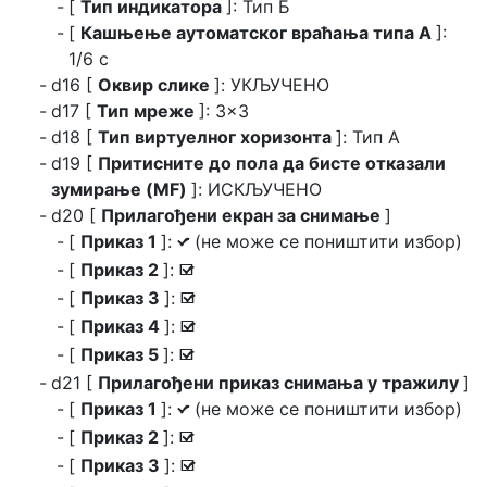
[
Тип индикатора
]: Тип Б
[
Кашњење аутоматског враћања типа А
]:
1/6 с
d16 [
Оквир слике
]: УКЉУЧЕНО
d17 [
Тип мреже
]: 3×3
d18 [
Тип виртуелног хоризонта
]: Тип А
d19 [
Притисните до пола да бисте отказали
зумирање (MF)
]: ИСКЉУЧЕНО
d20 [
Прилагођени екран за снимање
]
[
Приказ 1
]:
(не може се поништити избор)
L
[
Приказ 2
]:
M
[
Приказ 3
]:
M
[
Приказ 4
]:
M
[
Приказ 5
]:
M
d21 [
Прилагођени приказ снимања у тражилу
]
[
Приказ 1
]:
(не може се поништити избор)
L
[
Приказ 2
]:
M
[
Приказ 3
]:
M