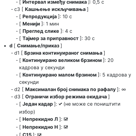
[
Интервал између снимака
]: 0,5 с
c3 [
Кашњење искључивања
]
[
Репродукција
]: 10 с
[
Менији
]: 1 мин
[
Преглед слике
]: 4 с
[
Тајмер за приправност
]: 30 с
d
[
Снимање/приказ
]
d1 [
Брзина континуираног снимања
]
[
Континуирано великом брзином
]: 20
кадрова у секунди
[
Континуирано малом брзином
]: 5 кадрова у
секунди
d2 [
Максималан број снимака по рафалу
]: ∞
d3 [
Ограничи избор режима окидача
]
[
Један кадар
]:
(не може се поништити
L
избор)
[
Непрекидно Л
]:
M
[
Непрекидно H
]:
M
[
C15
]:
M