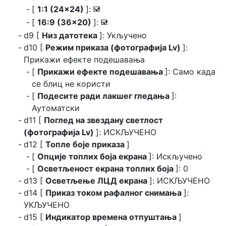
[
1:1 (24×24)
]:
M
[
16:9 (36×20)
]:
M
d9 [
Низ датотека
]: Укључено
d10 [
Режим приказа (фотографија Lv)
]:
Прикажи ефекте подешавања
[
Прикажи ефекте подешавања
]: Само када
се блиц не користи
[
Подесите ради лакшег гледања
]:
Аутоматски
d11 [
Поглед на звездану светлост
(фотографија Lv)
]: ИСКЉУЧЕНО
d12 [
Топле боје приказа
]
[
Опције топлих боја екрана
]: Искључено
[
Осветљеност екрана топлих боја
]: 0
d13 [
Осветљење ЛЦД екрана
]: ИСКЉУЧЕНО
d14 [
Приказ током рафалног снимања
]:
УКЉУЧЕНО
d15 [
Индикатор времена отпуштања
]