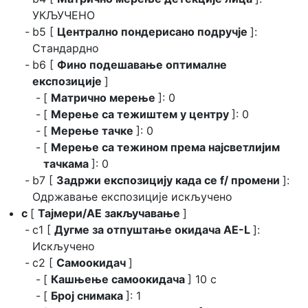
УКЉУЧЕНО
b5 [
Централно пондерисано подручје
]:
Стандардно
b6 [
Фино подешавање оптималне
експозиције
]
[
Матрично мерење
]: 0
[
Мерење са тежиштем у центру
]: 0
[
Мерење тачке
]: 0
[
Мерење са тежином према најсветлијим
тачкама
]: 0
b7 [
Задржи експозицију када се f/ промени
]:
Одржавање експозиције искључено
c
[
Тајмери/AE закључавање
]
c1 [
Дугме за отпуштање окидача AE-L
]:
Искључено
c2 [
Самоокидач
]
[
Кашњење самоокидача
] 10 с
[
Број снимака
]: 1