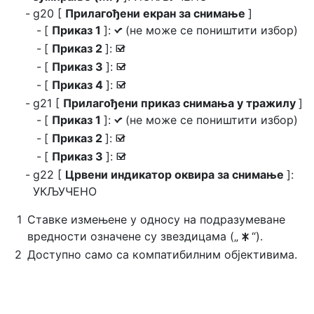
g20 [
Прилагођени екран за снимање
]
[
Приказ 1
]:
(не може се поништити избор)
L
[
Приказ 2
]:
M
[
Приказ 3
]:
M
[
Приказ 4
]:
M
g21 [
Прилагођени приказ снимања у тражилу
]
[
Приказ 1
]:
(не може се поништити избор)
L
[
Приказ 2
]:
M
[
Приказ 3
]:
M
g22 [
Црвени индикатор оквира за снимање
]:
УКЉУЧЕНО
Ставке измењене у односу на подразумеване
вредности означене су звездицама („
“).
U
Доступно само са компатибилним објективима.