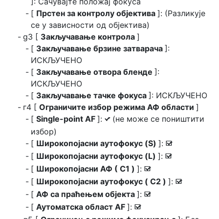
]: Сачувајте положај фокуса
[
Прстен за контролу објектива
]: (Разликује
се у зависности од објектива)
g3 [
Закључавање контрола
]
[
Закључавање брзине затварача
]:
ИСКЉУЧЕНО
[
Закључавање отвора бленде
]:
ИСКЉУЧЕНО
[
Закључавање тачке фокуса
]: ИСКЉУЧЕНО
г4 [
Ограничите избор режима АФ области
]
[
Single-point AF
]:
(не може се поништити
L
избор)
[
Широкопојасни аутофокус (S)
]:
M
[
Широкопојасни аутофокус (L)
]:
M
[
Широкопојасни АФ ( C1 )
]:
M
[
Широкопојасни аутофокус ( C2 )
]:
M
[
АФ са праћењем објекта
]:
M
[
Аутоматска област AF
]:
M