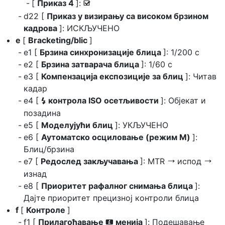
[
Приказ 4
]:
M
d22 [
Приказ у визирању са високом брзином
кадрова
]: ИСКЉУЧЕНО
e
[
Bracketing/blic
]
e1 [
Брзина синхронизације блица
]: 1/200 с
e2 [
Брзина затварача блица
]: 1/60 с
e3 [
Компензација експозиције за блиц
]: Читав
кадар
e4 [
контрола ISO осетљивости
]: Објекат и
c
позадина
e5 [
Моделујући блиц
]: УКЉУЧЕНО
e6 [
Аутоматско осциловање (режим M)
]:
Блиц/брзина
e7 [
Редослед закључавања
]: MTR
испод
V
V
изнад
e8 [
Приоритет рафалног снимања блица
]:
Дајте приоритет прецизној контроли блица
f
[
Контроле
]
f1 [
Прилагођавање
менија
]: Подешавање
i