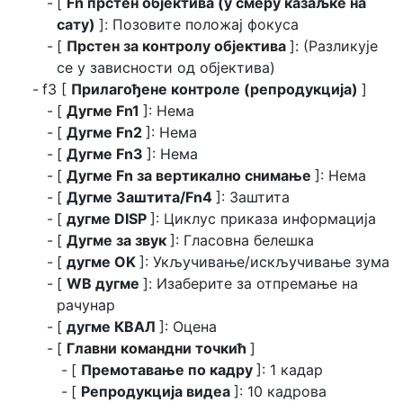
[
Fn прстен објектива (у смеру казаљке на
сату)
]: Позовите положај фокуса
[
Прстен за контролу објектива
]: (Разликује
се у зависности од објектива)
f3 [
Прилагођене контроле (репродукција)
]
[
Дугме Fn1
]: Нема
[
Дугме Fn2
]: Нема
[
Дугме Fn3
]: Нема
[
Дугме Fn за вертикално снимање
]: Нема
[
Дугме Заштита/Fn4
]: Заштита
[
дугме DISP
]: Циклус приказа информација
[
Дугме за звук
]: Гласовна белешка
[
дугме OK
]: Укључивање/искључивање зума
[
WB дугме
]: Изаберите за отпремање на
рачунар
[
дугме КВАЛ
]: Оцена
[
Главни командни точкић
]
[
Премотавање по кадру
]: 1 кадар
[
Репродукција видеа
]: 10 кадрова