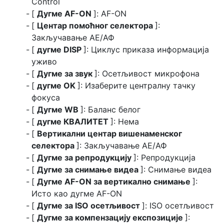
Control
[
Дугме AF-ON
]: AF-ON
[
Центар помоћног селектора
]:
Закључавање АЕ/АФ
[
дугме DISP
]: Циклус приказа информација
уживо
[
Дугме за звук
]: Осетљивост микрофона
[
дугме OK
]: Изаберите централну тачку
фокуса
[
Дугме WB
]: Баланс белог
[
дугме КВАЛИТЕТ
]: Нема
[
Вертикални центар вишенаменског
селектора
]: Закључавање АЕ/АФ
[
Дугме за репродукцију
]: Репродукција
[
Дугме за снимање видеа
]: Снимање видеа
[
Дугме AF-ON за вертикално снимање
]:
Исто као дугме AF-ON
[
Дугме за ISO осетљивост
]: ISO осетљивост
[
Дугме за компензацију експозиције
]: