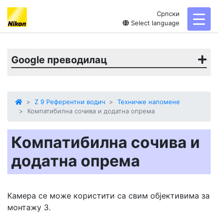
Српски
toggl
Select language
Google преводилац
Z 9 Референтни водич
Техничке напомене
Компатибилна сочива и додатна опрема
Компатибилна сочива и
додатна опрема
Камера се може користити са свим објективима за
монтажу З.