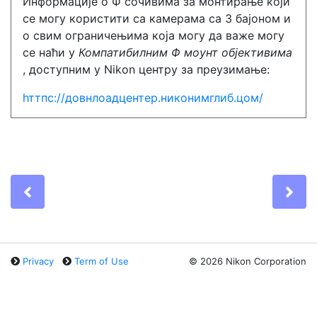
Информације о Ф сочивима за монтирање који
се могу користити са камерама са З бајоном и
о свим ограничењима која могу да важе могу
се наћи у
Компатибилним Ф моунт објективима
, доступним у Nikon центру за преузимање:
һттпс://довнлоадцентер.никонимглиб.цом/
Previous
Ne
Privacy
Term of Use
©
2026 Nikon Corporation