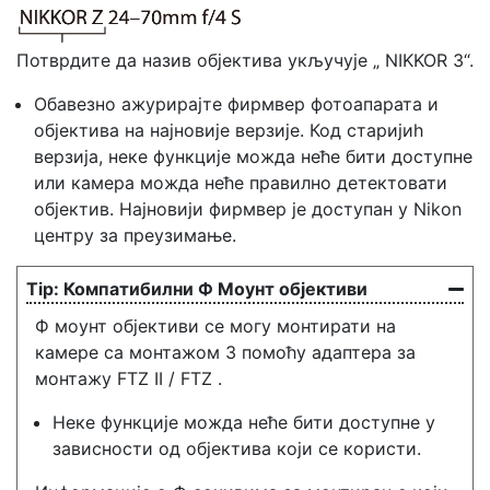
Потврдите да назив објектива укључује „ NIKKOR З“.
Обавезно ажурирајте фирмвер фотоапарата и
објектива на најновије верзије. Код старијиһ
верзија, неке функције можда неће бити доступне
или камера можда неће правилно детектовати
објектив. Најновији фирмвер је доступан у Nikon
центру за преузимање.
Компатибилни Ф Моунт објективи
Ф моунт објективи се могу монтирати на
камере са монтажом З помоћу адаптера за
монтажу FTZ II / FTZ .
Неке функције можда неће бити доступне у
зависности од објектива који се користи.