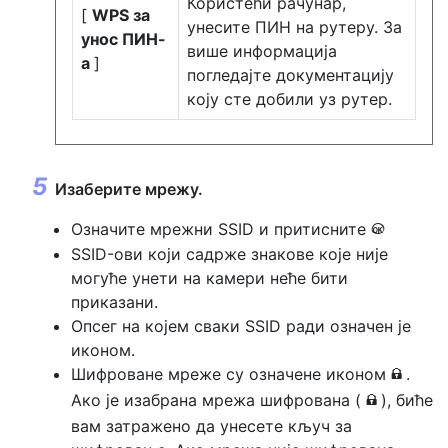
Користећи рачунар,
[
WPS за
унесите ПИН на рутеру. За
унос ПИН-
више информација
а
]
погледајте документацију
коју сте добили уз рутер.
Изаберите мрежу.
Означите мрежни SSID и притисните
J
SSID-ови који садрже знакове које није
могуће унети на камери неће бити
приказани.
Опсег на којем сваки SSID ради означен је
иконом.
Шифроване мреже су означене иконом
.
h
Ако је изабрана мрежа шифрована (
), биће
h
вам затражено да унесете кључ за