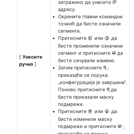
затражено да унесете IP
адресу.
Окрените главни командни
точкић да бисте означили
сегменте.
Притисните
или
да
4
2
бисте променили означени
сегмент и притисните
да
J
[
Унесите
бисте сачували измене.
ручно
]
Затим притисните
;
X
приказаће се порука
„конфигурација је завршена“.
Поново притисните
да
X
бисте приказали маску
подмреже.
Притисните
или
да
1
3
бисте изменили маску
подмреже и притисните
;
J
приказаће се порука