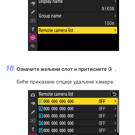
Означите жељени слот и притисните
.
2
Биће приказане опције удаљене камере.