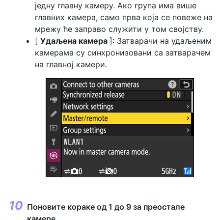
једну главну камеру. Ако група има више
главних камера, само прва која се повеже на
мрежу ће заправо служити у том својству.
[
Удаљена камера
]: Затварачи на удаљеним
камерама су синхронизовани са затварачем
на главној камери.
Поновите кораке од 1 до 9 за преостале
камере.