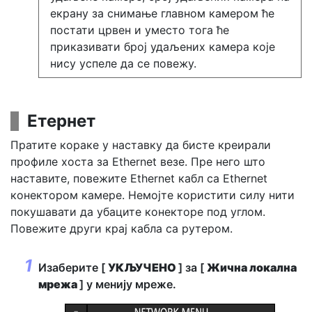
екрану за снимање главном камером ће
постати црвен и уместо тога ће
приказивати број удаљених камера које
нису успеле да се повежу.
Етернет
Пратите кораке у наставку да бисте креирали
профиле хоста за Ethernet везе. Пре него што
наставите, повежите Ethernet кабл са Ethernet
конектором камере. Немојте користити силу нити
покушавати да убаците конекторе под углом.
Повежите други крај кабла са рутером.
Изаберите [
УКЉУЧЕНО
] за [
Жична локална
мрежа
] у менију мреже.