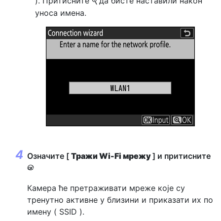
). Притисните
да бисте наставили након
X
уноса имена.
Означите [
Тражи Wi-Fi мрежу
] и притисните
J
Камера ће претраживати мреже које су
тренутно активне у близини и приказати их по
имену ( SSID ).