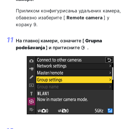
Приликом конфигурисања удаљених камера,
обавезно изаберите [
Remote camera
] у
кораку 9.
На главној камери, означите [
Grupna
podešavanja
] и притисните
.
2