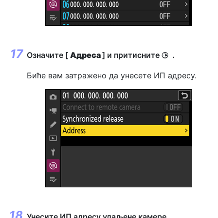
Означите [
Адреса
] и притисните
.
2
Биће вам затражено да унесете ИП адресу.
Унесите ИП адресу удаљене камере.