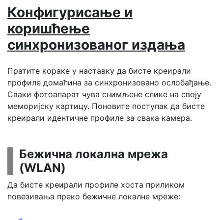
Конфигурисање и
коришћење
синхронизованог издања
Пратите кораке у наставку да бисте креирали
профиле домаћина за синхронизовано ослобађање.
Сваки фотоапарат чува снимљене слике на своју
меморијску картицу. Поновите поступак да бисте
креирали идентичне профиле за
свака камера.
Бежична локална мрежа
(WLAN)
Да бисте креирали профиле хоста приликом
повезивања преко бежичне локалне мреже: