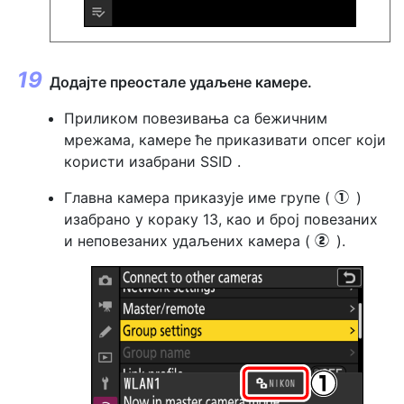
Додајте преостале удаљене камере.
Приликом повезивања са бежичним
мрежама, камере ће приказивати опсег који
користи изабрани SSID .
Главна камера приказује име групе (
)
q
изабрано у кораку 13, као и број повезаних
и неповезаних удаљених камера (
).
w