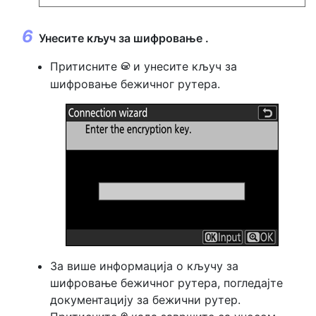
Унесите
кључ за шифровање
.
Притисните
и унесите кључ за
J
шифровање бежичног рутера.
За више информација о кључу за
шифровање бежичног рутера, погледајте
документацију за бежични рутер.