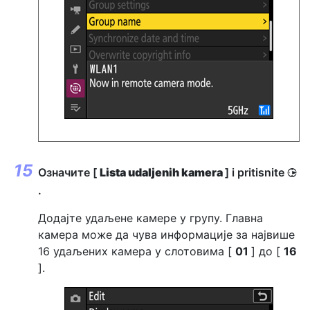
Означите [
Lista udaljenih kamera
] i pritisnite
2
.
Додајте удаљене камере у групу. Главна
камера може да чува информације за највише
16 удаљених камера у слотовима [
01
] до [
16
].