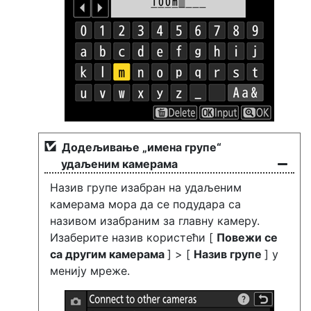
Додељивање „имена групе“
удаљеним камерама
Назив групе изабран на удаљеним
камерама мора да се подудара са
називом изабраним за главну камеру.
Изаберите назив користећи [
Повежи се
са другим камерама
] > [
Назив групе
] у
менију мреже.