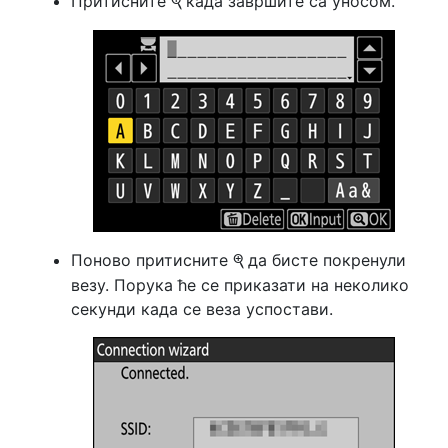
Притисните
када завршите са уносом.
X
Поново притисните
да бисте покренули
X
везу. Порука ће се приказати на неколико
секунди када се веза успостави.