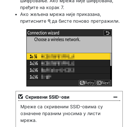
шифровање. Ако мрежа није шифрована,
пређите на корак 7.
Ако жељена мрежа није приказана,
притисните
да бисте поново претражили.
X
Скривени SSID-ови
Мреже са скривеним SSID-овима су
означене празним уносима у листи
мрежа.