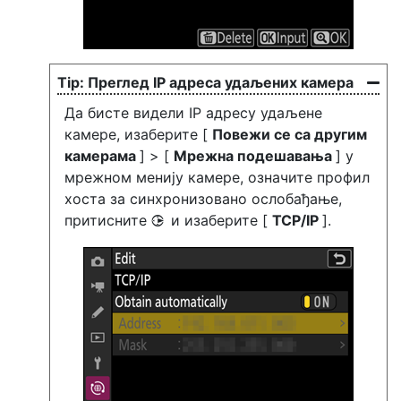
Преглед IP адреса удаљених камера
Да бисте видели IP адресу удаљене
камере, изаберите [
Повежи се са другим
камерама
] > [
Мрежна подешавања
] у
мрежном менију камере, означите профил
хоста за синхронизовано ослобађање,
притисните
и изаберите [
TCP/IP
].
2