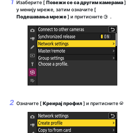
Изаберите [
Повежи се са другим камерама
]
у менију мреже, затим означите [
Подешавања мреже
] и притисните
.
2
Означите [
Креирај профил
] и притисните
J