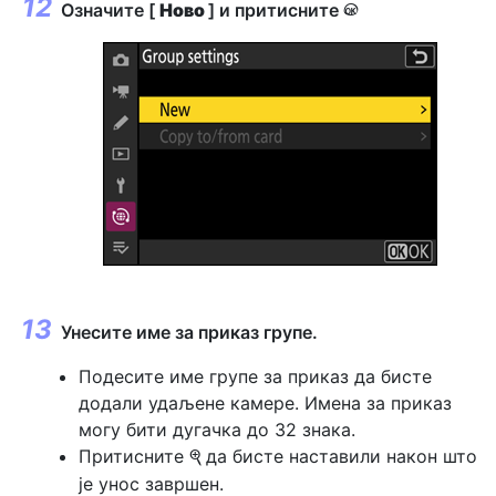
Означите [
Ново
] и притисните
J
Унесите име за приказ групе.
Подесите име групе за приказ да бисте
додали удаљене камере. Имена за приказ
могу бити дугачка до 32 знака.
Притисните
да бисте наставили након што
X
је унос завршен.