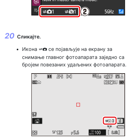
Сликајте.
Икона
се појављује на екрану за
k
снимање главног фотоапарата заједно са
бројем повезаних удаљених фотоапарата.