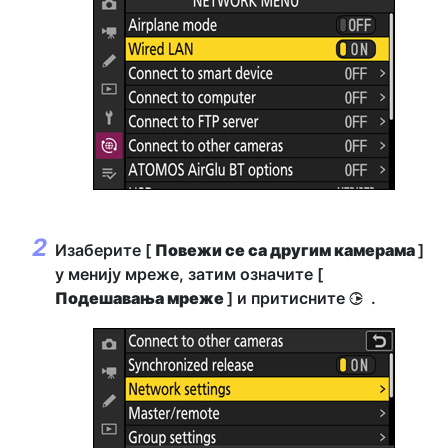
Изаберите [
Повежи се са другим камерама
]
у менију мреже, затим означите [
Подешавања мреже
] и притисните
.
2