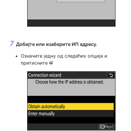
Добијте или изаберите ИП адресу.
Означите једну од следећих опција и
притисните
J