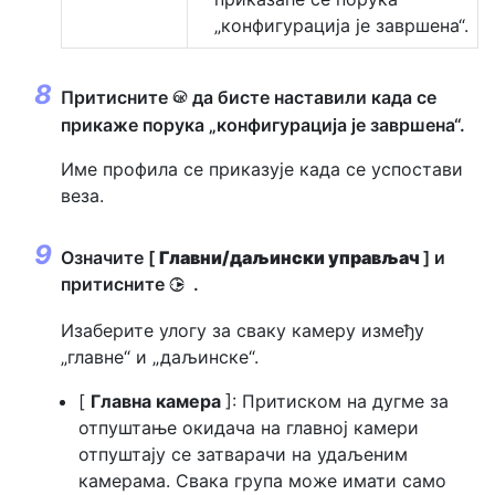
„конфигурација је завршена“.
Притисните
да бисте наставили када се
J
прикаже порука „конфигурација је завршена“.
Име профила се приказује када се успостави
веза.
Означите [
Главни/даљински управљач
] и
притисните
.
2
Изаберите улогу за сваку камеру између
„главне“ и „даљинске“.
[
Главна камера
]: Притиском на дугме за
отпуштање окидача на главној камери
отпуштају се затварачи на удаљеним
камерама. Свака група може имати само