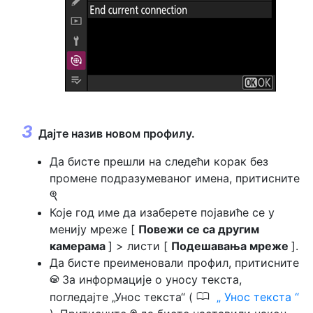
Дајте назив новом профилу.
Да бисте прешли на следећи корак без
промене подразумеваног имена, притисните
X
Које год име да изаберете појавиће се у
менију мреже [
Повежи се са другим
камерама
] > листи [
Подешавања мреже
].
Да бисте преименовали профил, притисните
За информације о уносу текста,
J
0
погледајте „Унос текста“ (
Унос текста