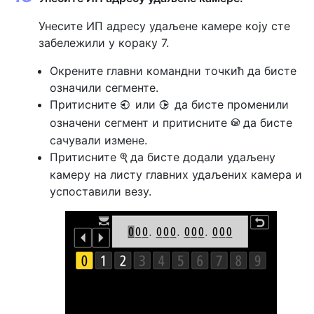
Унесите ИП адресу удаљене камере коју сте
забележили у кораку 7.
Окрените главни командни точкић да бисте
означили сегменте.
Притисните
или
да бисте променили
4
2
означени сегмент и притисните
да бисте
J
сачували измене.
Притисните
да бисте додали удаљену
X
камеру на листу главних удаљених камера и
успоставили везу.