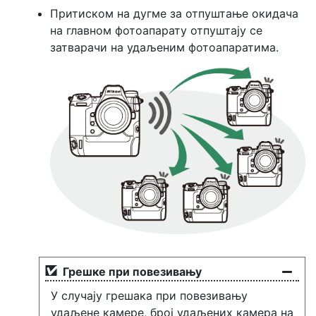
Притиском на дугме за отпуштање окидача
на главном фотоапарату отпуштају се
затварачи на удаљеним фотоапаратима.
Грешке при повезивању
У случају грешака при повезивању
удаљене камере, број удаљених камера на