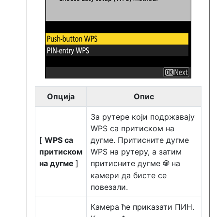
Опција
Опис
За рутере који подржавају
WPS са притиском на
[
WPS са
дугме. Притисните дугме
притиском
WPS на рутеру, а затим
на дугме
]
притисните дугме
на
J
камери да бисте се
повезали.
Камера ће приказати ПИН.