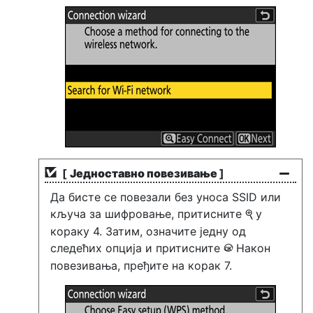
[
Једноставно повезивање
]
Да бисте се повезали без уноса SSID или
кључа за шифровање, притисните
у
X
кораку 4. Затим, означите једну од
следећих опција и притисните
Након
J
повезивања, пређите на корак 7.