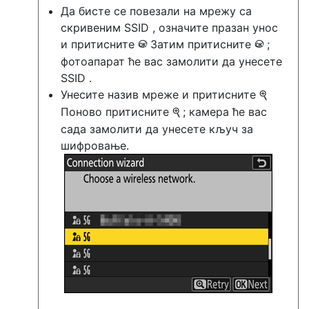
Да бисте се повезали на мрежу са
скривеним SSID , означите празан унос
и притисните
Затим притисните
;
J
J
фотоапарат ће вас замолити да унесете
SSID .
Унесите назив мреже и притисните
X
Поново притисните
; камера ће вас
X
сада замолити да унесете кључ за
шифровање.