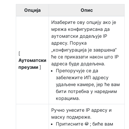
Опција
Опис
Изаберите ову опцију ако је
мрежа конфигурисана да
аутоматски додељује IP
адресу. Порука
„конфигурација је завршена“
[
ће се приказати након што IP
Аутоматски
адреса буде додељена.
преузми
]
Препоручује се да
забележите ИП адресу
удаљене камере, јер ће вам
бити потребна у наредним
корацима.
Ручно унесите IP адресу и
маску подмреже.
Притисните
; биће вам
J