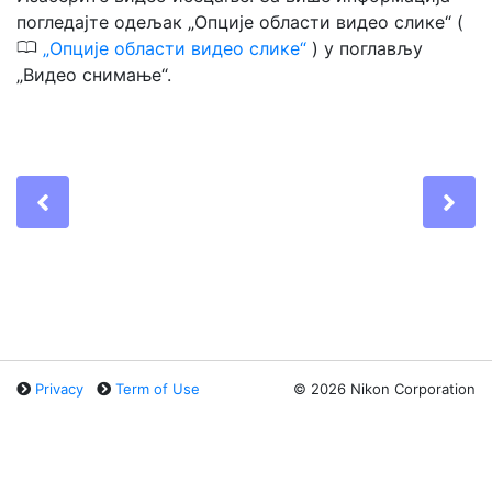
погледајте одељак „Опције области видео слике“ (
0
Опције области видео слике
) у поглављу
„Видео снимање“.
Previous
Ne
Privacy
Term of Use
©
2026 Nikon Corporation