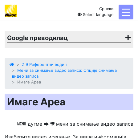
Српски
toggl
Select language
Google преводилац
Z 9 Референтни водич
Мени за снимање видео записа: Опције снимања
видео записа
Имаге Ареа
Имаге Ареа
дугме
мени за снимање видео записа
G
U
1
Изаберите видео исецање. За више информација