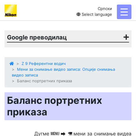
Српски
toggl
Select language
Google преводилац
Z 9 Референтни водич
Мени за снимање видео записа: Опције снимања
видео записа
Баланс портретних приказа
Баланс портретних
приказа
Дугме
мени за снимање видеа
G
U
1