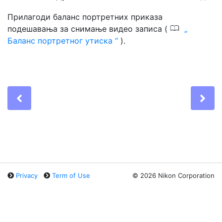
Прилагоди
баланс портретних приказа
0
подешавања за снимање видео записа (
Баланс портретног утиска
).
Previous
Ne
Privacy
Term of Use
©
2026 Nikon Corporation