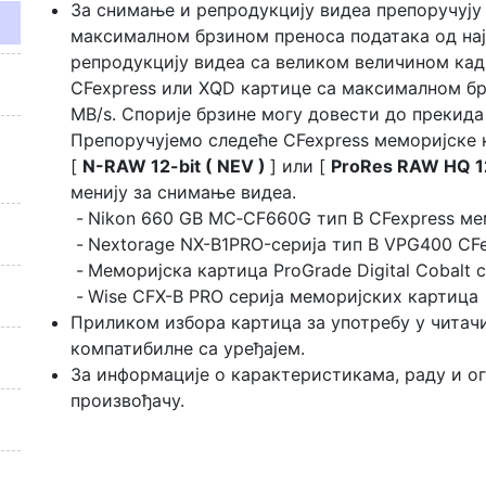
За снимање и репродукцију видеа препоручују 
максималном брзином преноса података од нај
репродукцију видеа са великом величином кад
CFexpress или XQD картице са максималном бр
MB/s. Спорије брзине могу довести до прекид
Препоручујемо следеће CFexpress меморијске к
[
N-RAW 12-bit ( NEV )
] или [
ProRes RAW HQ 12
менију за снимање видеа.
Nikon 660 GB MC‑CF660G тип B CFexpress ме
Nextorage NX-B1PRO-серија тип B VPG400 CF
Меморијска картица ProGrade Digital Cobalt 
Wise CFX-B PRO серија меморијских картица
Приликом избора картица за употребу у читачи
компатибилне са уређајем.
За информације о карактеристикама, раду и о
произвођачу.