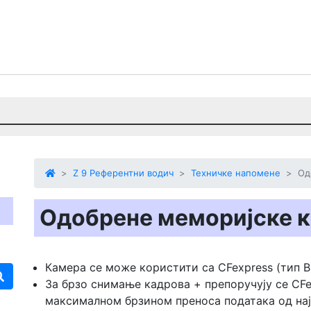
Z 9 Референтни водич
Техничке напомене
Од
Одобрене меморијске 
Камера се може користити са CFexpress (тип 
За брзо снимање кадрова + препоручују се CFe
максималном брзином преноса података од на