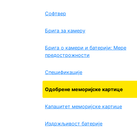
Софтвер
Брига за камеру
Брига о камери и батерији: Мере
предострожности
Спецификације
Одобрене меморијске картице
Капацитет меморијске картице
Издржљивост батерије