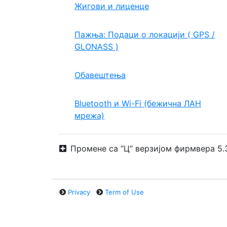
Жигови и лиценце
Пажња: Подаци о локацији ( GPS /
GLONASS )
Обавештења
Bluetooth и Wi-Fi (бежична ЛАН
мрежа)
Промене са “Ц” верзијом фирмвера 5.
Privacy
Term of Use