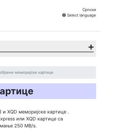
Српски
Select language
обрене меморијске картице
картице
B) и XQD
меморијске картице
.
xpress или XQD картице са
јмање 250 MB/s.