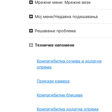
Мрежни мени: Мрежне везе
Мој мени/Недавна подешавања
Решавање проблема
Техничке напомене
Компатибилна сочива и додатна
опрема
Прикази камера
Компатибилне блицеве
Компатибилна додатна опрема