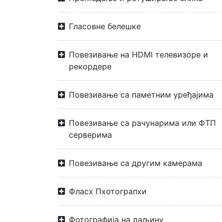
Гласовне белешке
Повезивање на HDMI телевизоре и
рекордере
Повезивање са паметним уређајима
Повезивање са рачунарима или ФТП
серверима
Повезивање са другим камерама
Фласх Пхотограпхи
Фотографија на даљину