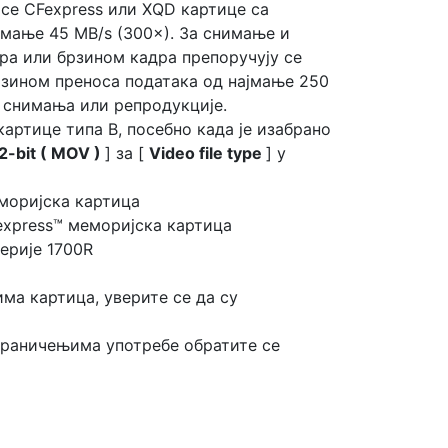
се CFexpress или XQD картице са
мање 45 MB/s (300×). За снимање и
ра или брзином кадра препоручују се
зином преноса података од најмање 250
а снимања или репродукције.
артице типа B, посебно када је изабрано
-bit ( MOV )
] за [
Video file type
] у
моријска картица
express™ меморијска картица
серије 1700R
ма картица, уверите се да су
граничењима употребе обратите се