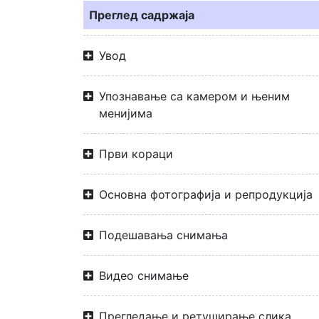
Преглед садржаја
Увод
Упознавање са камером и њеним
менијима
Први кораци
Основна фотографија и репродукција
Подешавања снимања
Видео снимање
Прегледање и ретуширање слика