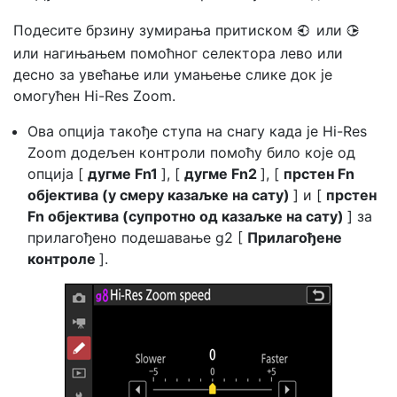
Подесите брзину зумирања притиском
или
4
2
или нагињањем помоћног селектора лево или
десно за увећање или умањење слике док је
омогућен Hi-Res Zoom.
Ова опција такође ступа на снагу када је Hi-Res
Zoom додељен контроли помоћу било које од
опција [
дугме Fn1
], [
дугме Fn2
], [
прстен Fn
објектива (у смеру казаљке на сату)
] и [
прстен
Fn објектива (супротно од казаљке на сату)
] за
прилагођено подешавање g2 [
Прилагођене
контроле
].