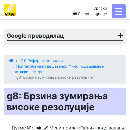
Српски
toggl
Select language
Google преводилац
Z 9 Референтни водич
Прилагођена подешавања: Фино подешавање
поставки камере
g8: Брзина зумирања високе резолуције
g8: Брзина зумирања
високе резолуције
Дугме
Мени прилагођених подешавања
G
U
A