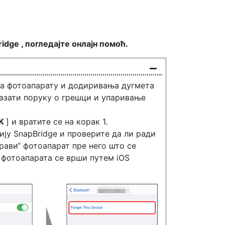
dge , погледајте онлајн помоћ.
на фотоапарату и додиривања дугмета
иказати поруку о грешци и упаривање
K
] и вратите се на корак 1.
ију SnapBridge и проверите да ли ради
орави“ фотоапарат пре него што се
“ фотоапарата се врши путем iOS