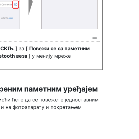
ИСКЉ.
] за [
Повежи се са паметним
etooth веза
] у менију мреже
реним паметним уређајем
моћи ћете да се повежете једноставним
у и на фотоапарату и покретањем