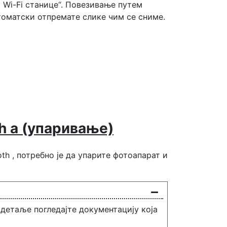
 Wi-Fi станице“. Повезивање путем
утоматски отпремате слике чим се сниме.
h а (упаривање)
th , потребно је да упарите фотоапарат и
 детаље погледајте документацију која