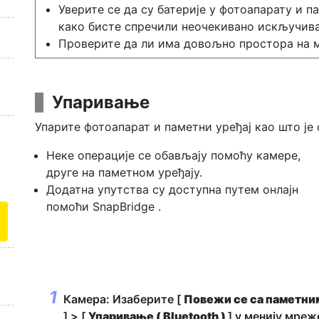
Уверите се да су батерије у фотоапарату и 
како бисте спречили неочекивано искључива
Проверите да ли има довољно простора на м
Упаривање
Упарите фотоапарат и паметни уређај као што је 
Неке операције се обављају помоћу камере,
друге на паметном уређају.
Додатна упутства су доступна путем онлајн
помоћи SnapBridge .
Камера: Изаберите [
Повежи се са паметни
] > [
Упаривање ( Bluetooth )
] у менију мреж