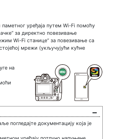
 паметног уређаја путем Wi-Fi помоћу
 тачке“ за директно повезивање
ежим Wi-Fi станице“ за повезивање са
стојећој мрежи (укључујући кућне
уге на
омоћи
аље погледајте документацију која је
паметном уређају потпуно напуњене