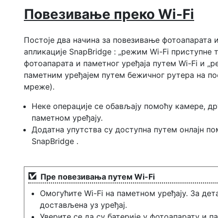
Повезивање преко Wi-Fi
Постоје два начина за повезивање фотоапарата и
апликације SnapBridge : „режим Wi-Fi приступне
фотоапарата и паметног уређаја путем Wi-Fi и „р
паметним уређајем путем бежичног рутера на по
мреже).
Неке операције се обављају помоћу камере, др
паметном уређају.
Додатна упутства су доступна путем онлајн п
SnapBridge .
Пре повезивања путем Wi-Fi
Омогућите Wi-Fi на паметном уређају. За дет
достављена уз уређај.
Уверите се да су батерије у фотоапарату и 