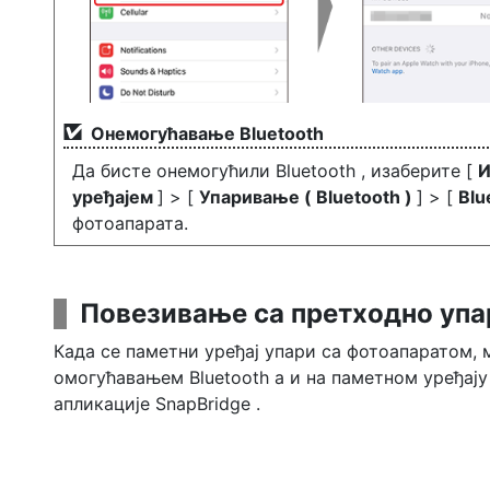
Онемогућавање Bluetooth
Да бисте онемогућили Bluetooth , изаберите [
уређајем
] > [
Упаривање ( Bluetooth )
] > [
Blu
фотоапарата.
Повезивање са претходно упа
Када се паметни уређај упари са фотоапаратом, 
омогућавањем Bluetooth а и на паметном уређај
апликације SnapBridge .