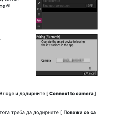
ите
J
.
Bridge и додирните [
Connect to camera
]
 тога треба да додирнете [
Повежи се са