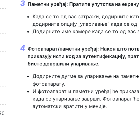
Паметни уређај: Пратите упутства на екрану
Када се то од вас затражи, додирните кат
додирните опцију „упаривање“ када се од 
Додирните име камере када се то од вас 
Фотоапарат/паметни уређај: Након што потв
приказују исти код за аутентификацију, прат
бисте довршили упаривање.
Додирните дугме за упаривање на паметн
фотоапарату.
И фотоапарат и паметни уређај ће приказ
када се упаривање заврши. Фотоапарат ће
аутоматски вратити у меније.
30