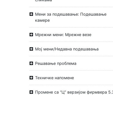
Мени за подешавање: Подешавање
камере
Мрежни мени: Мрежне везе
Мој мени/Недавна подешавања
Решавање проблема
Техничке напомене
Промене са “Ц” верзијом фирмвера 5.