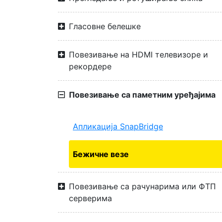
Гласовне белешке
Повезивање на HDMI телевизоре и
рекордере
Повезивање са паметним уређајима
Апликација SnapBridge
Бежичне везе
Повезивање са рачунарима или ФТП
серверима