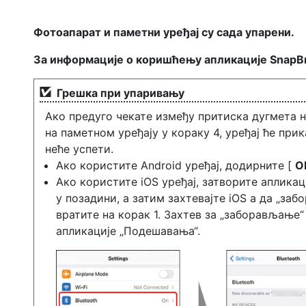
Фотоапарат и паметни уређај су сада упарени.
За информације о коришћењу апликације SnapBri
Грешка при упаривању
Ако предуго чекате између притиска дугмета 
на паметном уређају у кораку 4, уређај ће пр
неће успети.
Ако користите Android уређај, додирните [
O
Ако користите iOS уређај, затворите апликац
у позадини, а затим захтевајте iOS а да „заб
вратите на корак 1. Захтев за „заборављање
апликације „Подешавања“.