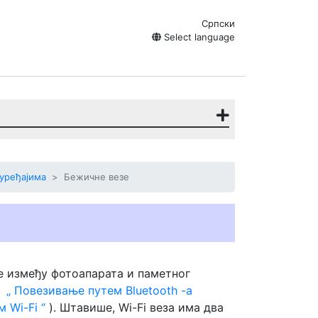
Српски
Select language
уређајима
Бежичне везе
е између фотоапарата и паметног
0
Повезивање путем Bluetooth -а
м Wi-Fi
). Штавише, Wi-Fi веза има два