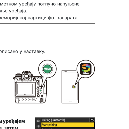
паметном уређају потпуно напуњене
ње уређаја.
еморијској картици фотоапарата.
описано у наставку.
м уређајем
е, затим