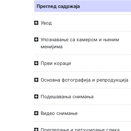
Преглед садржаја
Увод
Упознавање са камером и њеним
менијима
Први кораци
Основна фотографија и репродукција
Подешавања снимања
Видео снимање
Прегледање и ретуширање слика