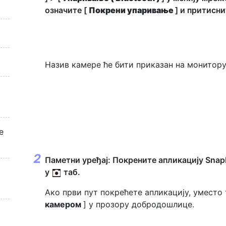
означите [
Покрени упаривање
] и притисн
Назив камере ће бити приказан на монитору
е
Паметни уређај: Покрените апликацију Snap
у
таб.
Ако први пут покрећете апликацију, уместо
камером
] у прозору добродошлице.