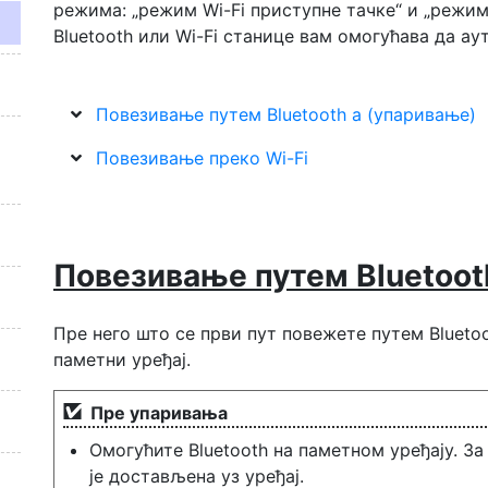
режима: „режим Wi-Fi приступне тачке“ и „режим
Bluetooth или Wi-Fi станице вам омогућава да а
Повезивање путем Bluetooth а (упаривање)
Повезивање преко Wi-Fi
Повезивање путем Bluetoot
Пре него што се први пут повежете путем Bluetoo
паметни уређај.
Пре упаривања
Омогућите Bluetooth на паметном уређају. За
је достављена уз уређај.