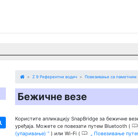
Z 9 Референтни водич
Повезивање са паметним 
Бежичне везе
Користите апликацију SnapBridge за бежичне вез
уређаја. Можете се повезати путем Bluetooth (
0
(упаривање)
) или Wi-Fi (
Повезивање путе