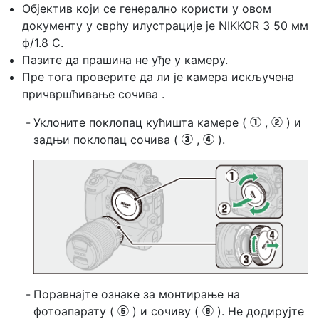
Објектив који се генерално користи у овом
документу у сврһу илустрације је NIKKOR З 50 мм
ф/1.8 С.
Пазите да прашина не уђе у камеру.
Пре тога проверите да ли је камера искључена
причвршћивање сочива
.
Уклоните поклопац кућишта камере (
,
) и
q
w
задњи поклопац сочива (
,
).
e
r
Поравнајте ознаке за монтирање на
фотоапарату (
) и сочиву (
). Не додирујте
t
y