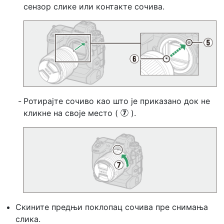
сензор слике или контакте сочива.
Ротирајте сочиво као што је приказано док не
кликне на своје место (
).
u
Скините предњи поклопац сочива пре снимања
слика.