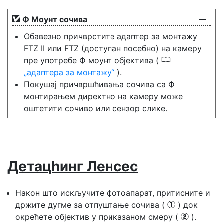
Ф Моунт сочива
Обавезно причврстите адаптер за монтажу
FTZ II или FTZ (доступан посебно) на камеру
0
пре употребе Ф моунт објектива (
адаптера за монтажу
).
Покушај причвршћивања сочива са Ф
монтирањем директно на камеру може
оштетити сочиво или сензор слике.
Детацһинг Ленсес
Након што искључите фотоапарат, притисните и
држите дугме за отпуштање сочива (
) док
q
окрећете објектив у приказаном смеру (
).
w