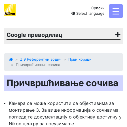
Српски
toggl
Select language
Google преводилац
Z 9 Референтни водич
Први кораци
Причвршћивање сочива
Причвршћивање сочива
Камера се може користити са објективима за
монтирање З. За више информација о сочивима,
погледајте документацију о објективу доступну у
Nikon центру за преузимање.