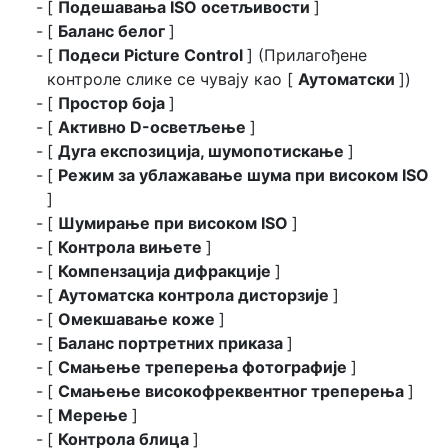
[
Подешавања ISO осетљивости
]
[
Баланс белог
]
[
Подеси Picture Control
] (Прилагођене
контроле слике се чувају као [
Аутоматски
])
[
Простор боја
]
[
Активно D-осветљење
]
[
Дуга експозиција, шумопотискање
]
[
Режим за ублажавање шума при високом ISO
]
[
Шумирање при високом ISO
]
[
Контрола вињете
]
[
Компензација дифракције
]
[
Аутоматска контрола дисторзије
]
[
Омекшавање коже
]
[
Баланс портретних приказа
]
[
Смањење треперења фотографије
]
[
Смањење високофреквентног треперења
]
[
Мерење
]
[
Контрола блица
]