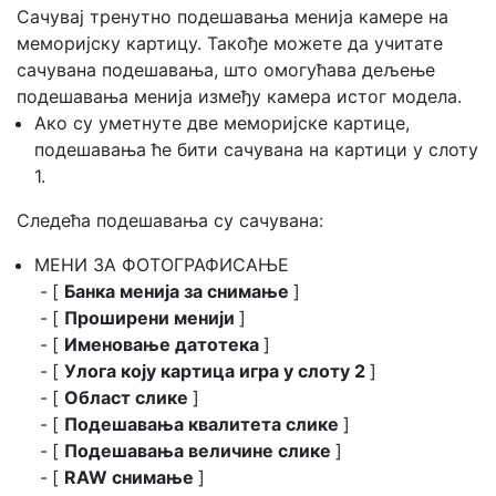
Сачувај тренутно
подешавања менија камере на
меморијску картицу. Такође можете да учитате
сачувана подешавања, што омогућава дељење
подешавања менија између камера истог модела.
Ако су уметнуте две меморијске картице,
подешавања ће бити сачувана на картици у слоту
1.
Следећа подешавања су сачувана:
МЕНИ ЗА ФОТОГРАФИСАЊЕ
[
Банка менија за снимање
]
[
Проширени менији
]
[
Именовање датотека
]
[
Улога коју картица игра у слоту 2
]
[
Област слике
]
[
Подешавања квалитета слике
]
[
Подешавања величине слике
]
[
RAW снимање
]