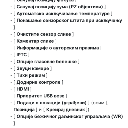
[
Сачувај позицију зума (PZ објективи)
]
[
Аутоматско искључивање температуре
]
[
Понашање сензорског штита при искључењу
]
[
Очистите сензор слике
]
[
Коментар слике
]
[
Информације о ауторским правима
]
[
IPTC
]
[
Опције гласовне белешке
]
[
Звуци камере
]
[
Тихи режим
]
[
Додирне контроле
]
[
HDMI
]
[
Приоритет USB везе
]
[
Подаци о локацији (уграђени)
] (осим [
Позиција
] и [
Креирај дневник
])
[
Опције бежичног даљинског управљача (WR)
]