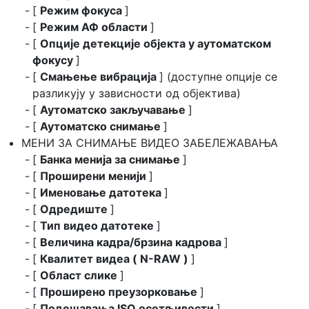
[
Режим фокуса
]
[
Режим АФ области
]
[
Опције детекције објекта у аутоматском
фокусу
]
[
Смањење вибрација
] (доступне опције се
разликују у зависности од објектива)
[
Аутоматско закључавање
]
[
Аутоматско снимање
]
МЕНИ ЗА СНИМАЊЕ ВИДЕО ЗАБЕЛЕЖАВАЊА
[
Банка менија за снимање
]
[
Проширени менији
]
[
Именовање датотека
]
[
Одредиште
]
[
Тип видео датотеке
]
[
Величина кадра/брзина кадрова
]
[
Квалитет видеа ( N-RAW )
]
[
Област слике
]
[
Проширено преузорковање
]
[
Подешавања ISO осетљивости
]