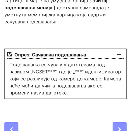
картице. Имајте на уму да је опција [
Учитај
подешавања менија
] доступна само када је
уметнута меморијска картица која садржи
сачувана подешавања.
Опрез: Сачувана подешавања
Подешавања се чувају у датотекама под
називом „NCSET***“, где је „***“ идентификатор
који се разликује од камере до камере. Камера
неће моћи да учита подешавања ако се
промени назив датотеке.
Previous
Ne