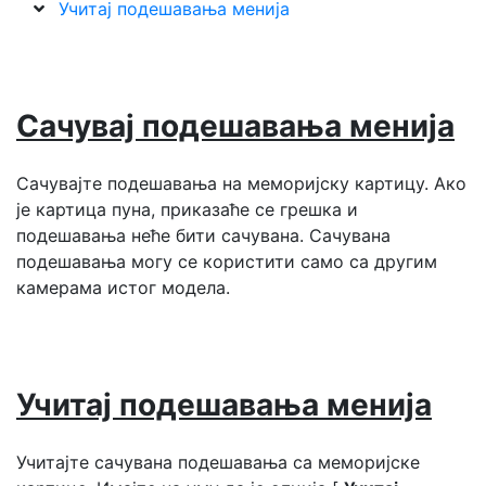
Учитај подешавања менија
Сачувај подешавања менија
Сачувајте подешавања на меморијску картицу. Ако
је картица пуна, приказаће се грешка и
подешавања неће бити сачувана. Сачувана
подешавања могу се користити само са другим
камерама истог модела.
Учитај подешавања менија
Учитајте сачувана подешавања са меморијске