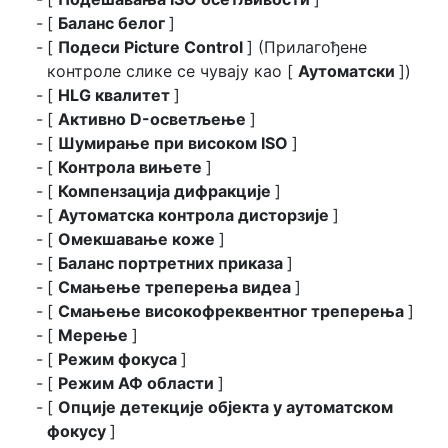
[
Баланс белог
]
[
Подеси Picture Control
] (Прилагођене
контроле слике се чувају као [
Аутоматски
])
[
HLG квалитет
]
[
Активно D-осветљење
]
[
Шумирање при високом ISO
]
[
Контрола вињете
]
[
Компензација дифракције
]
[
Аутоматска контрола дисторзије
]
[
Омекшавање коже
]
[
Баланс портретних приказа
]
[
Смањење треперења видеа
]
[
Смањење високофреквентног треперења
]
[
Мерење
]
[
Режим фокуса
]
[
Режим АФ области
]
[
Опције детекције објекта у аутоматском
фокусу
]