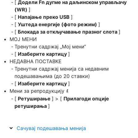
[
Додели Fn дугме на даљинском управљачу
(WR)
]
[
Напајање преко USB
]
[
Уштеда енергије (фото режим)
]
[
Блокада за откључавање празног слота
]
МОЈ МЕНИ
Тренутни садржај „Мој мени“
[
Изаберите картицу
]
НЕДАВНА ПОСТАВКЕ
Тренутни садржај менија са недавним
подешавањима (до 20 ставки)
[
Изаберите картицу
]
Мени за репродукцију
i
[
Ретуширање
] > [
Прилагоди опције
ретуширања
]
Сачувај подешавања менија