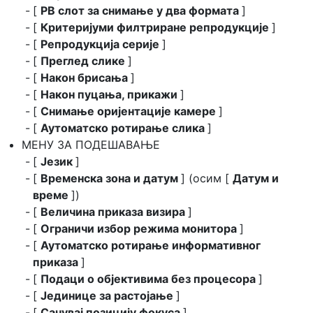
[
PB слот за снимање у два формата
]
[
Критеријуми филтриране репродукције
]
[
Репродукција серије
]
[
Преглед слике
]
[
Након брисања
]
[
Након пуцања, прикажи
]
[
Снимање оријентације камере
]
[
Аутоматско ротирање слика
]
МЕНУ ЗА ПОДЕШАВАЊЕ
[
Језик
]
[
Временска зона и датум
] (осим [
Датум и
време
])
[
Величина приказа визира
]
[
Ограничи избор режима монитора
]
[
Аутоматско ротирање информативног
приказа
]
[
Подаци о објективима без процесора
]
[
Јединице за растојање
]
[
Сачувај позицију фокуса
]