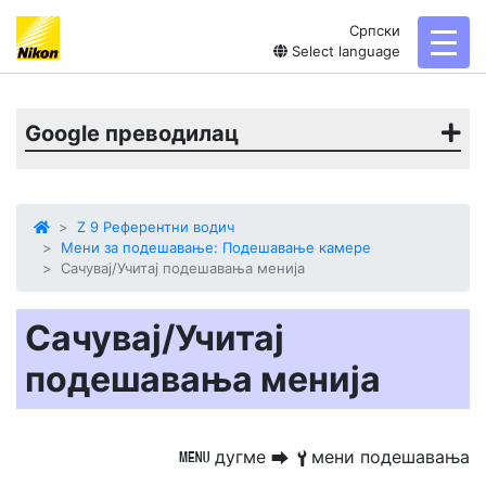
Српски
toggl
Select language
Google преводилац
Z 9 Референтни водич
Мени за подешавање: Подешавање камере
Сачувај/Учитај подешавања менија
Сачувај/Учитај
подешавања менија
дугме
мени подешавања
G
U
B