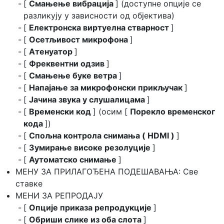
[
Смањење вибрација
] (доступне опције се
разликују у зависности од објектива)
[
Електронска виртуелна стварност
]
[
Осетљивост микрофона
]
[
Атенуатор
]
[
Фреквентни одзив
]
[
Смањење буке ветра
]
[
Напајање за микрофонски прикључак
]
[
Јачина звука у слушалицама
]
[
Временски код
] (осим [
Порекло временског
кода
])
[
Спољна контрола снимања ( HDMI )
]
[
Зумирање високе резолуције
]
[
Аутоматско снимање
]
МЕНУ ЗА ПРИЛАГОЂЕНА ПОДЕШАВАЊА: Све
ставке
МЕНИ ЗА РЕПРОДАЈУ
[
Опције приказа репродукције
]
[
Обриши слике из оба слота
]