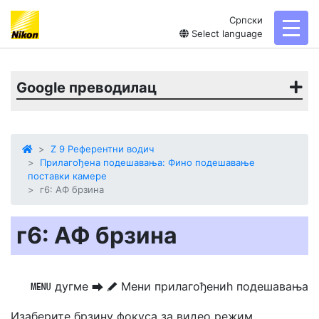
Српски
toggl
Select language
Google преводилац
Z 9 Референтни водич
Прилагођена подешавања: Фино подешавање
поставки камере
г6: АФ брзина
г6: АФ брзина
дугме
Мени прилагођениһ подешавања
G
U
A
Изаберите брзину фокуса
за видео режим.