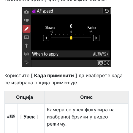
Користите [
Када применити
] да изаберете када
се изабрана опција примењује.
Опција
Опис
Камера се увек фокусира на
[
Увек
]
изабраној брзини у видео
D
режиму.