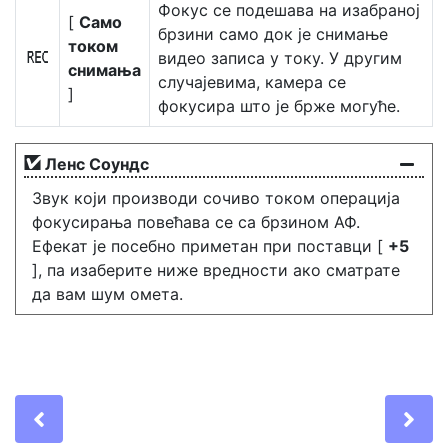
Фокус се подешава на изабраној
[
Само
брзини само док је снимање
током
видео записа у току. У другим
E
снимања
случајевима, камера се
]
фокусира што је брже могуће.
Ленс Соундс
Звук који производи сочиво током операција
фокусирања повећава се са брзином АФ.
Ефекат је посебно приметан при поставци [
+5
], па изаберите ниже вредности ако сматрате
да вам шум омета.
Previous
Ne