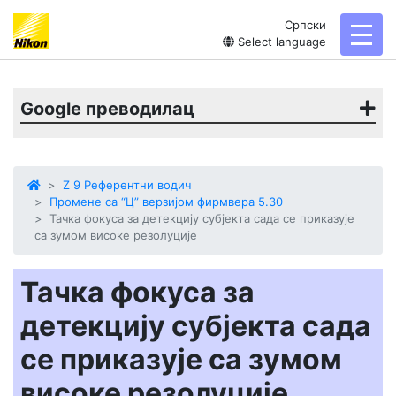
Српски
toggl
Select language
Google преводилац
Z 9 Референтни водич
Промене са “Ц” верзијом фирмвера 5.30
Тачка фокуса за детекцију субјекта сада се приказује
са зумом високе резолуције
Тачка фокуса за
детекцију субјекта сада
се приказује са зумом
високе резолуције