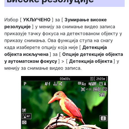
Избор [
УКЉУЧЕНО
] за [
Зумирање високе
резолуције
] у менију за снимање видео записа
приказује тачку фокуса на детектованом објекту у
приказу снимања. Ова функција ступа на снагу
када изаберете опцију која није [
Детекција
објекта искључена
] за [
Опције детекције објекта
у аутоматском фокусу
] > [
Детекција објекта
] у
менију за снимање видео записа.