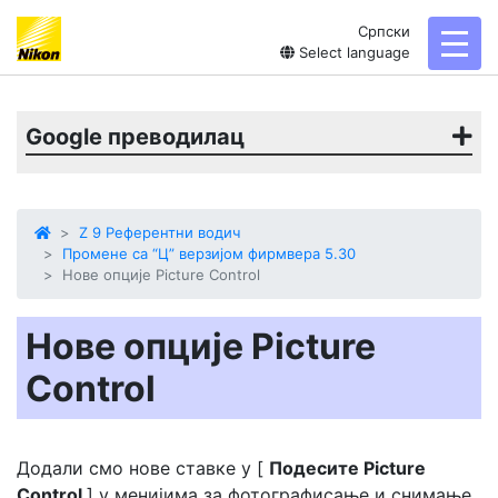
Српски
toggl
Select language
Google преводилац
Z 9 Референтни водич
Промене са “Ц” верзијом фирмвера 5.30
Нове опције Picture Control
Нове опције Picture
Control
Додали смо нове ставке у [
Подесите Picture
Control
] у менијима за фотографисање и снимање