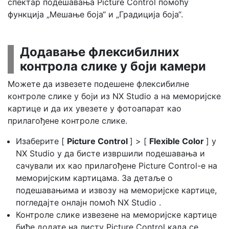
спектар подешавања Picture Control помоћу
функција „Мешање боја“ и „Градиција боја“.
Додавање флексибилних
контрола слике у боји камери
Можете да извезете подешене флексибилне
контроле слике у боји из NX Studio а на меморијске
картице и да их увезете у фотоапарат као
прилагођене контроле слике.
Изаберите [
Picture Control
] > [
Flexible Color
] у
NX Studio у да бисте извршили подешавања и
сачували их као прилагођене Picture Control-е на
меморијским картицама. За детаље о
подешавањима и извозу на меморијске картице,
погледајте онлајн помоћ NX Studio .
Контроле слике извезене на меморијске картице
биће додате на листу Picture Control када се