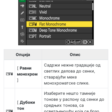
Опција
Опис
Садржи нежне градације од
[
Равни
светлих делова до сенки,
монохром
2
стварајући меке
]
монохроматске слике.
Изаберите нешто тамније
тонове у распону од сенки до
[
Дубоки
средњих тонова, са
тон
осветљеношћу која се брзо
3