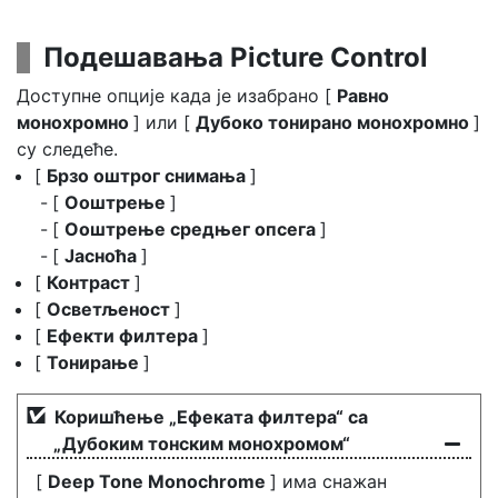
Подешавања Picture Control
Доступне опције када је изабрано [
Равно
монохромно
] или [
Дубоко тонирано монохромно
]
су следеће.
[
Брзо оштрог снимања
]
[
Ооштрење
]
[
Ооштрење средњег опсега
]
[
Јасноћа
]
[
Контраст
]
[
Осветљеност
]
[
Ефекти филтера
]
[
Тонирање
]
Коришћење „Ефеката филтера“ са
„Дубоким тонским монохромом“
[
Deep Tone Monochrome
] има снажан