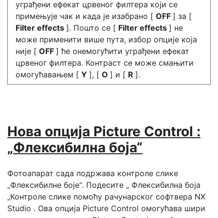
уграђени ефекат црвеног филтера који се
примењује чак и када је изабрано [
OFF
] за [
Filter effects
]. Пошто се [
Filter effects
] не
може применити више пута, избор опције која
није [
OFF
] ће онемогућити уграђени ефекат
црвеног филтера. Контраст се може смањити
омогућавањем [
Y
], [
O
] и [
R
].
Нова опција Picture Control :
„Флексибилна боја“
Фотоапарат сада подржава контроле слике
„Флексибилне боје“. Подесите „
Флексибилна боја
„Контроле слике помоћу рачунарског софтвера NX
Studio . Ова опција Picture Control омогућава шири