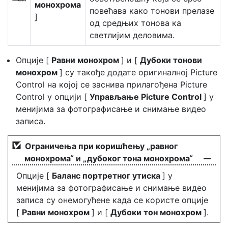
монохрома
повећава како тонови прелазе
]
од средњих тонова ка
светлијим деловима.
Опције [
Равни монохром
] и [
Дубоки тонови
монохром
] су такође додате оригиналној Picture
Control на којој се заснива прилагођена Picture
Control у опцији [
Управљање Picture Control
] у
менијима за фотографисање и снимање видео
записа.
Ограничења при коришћењу „равног
монохрома“ и „дубоког тона монохрома“
Опције [
Баланс портретног утиска
] у
менијима за фотографисање и снимање видео
записа су онемогућене када се користе опције
[
Равни монохром
] и [
Дубоки тон монохром
].