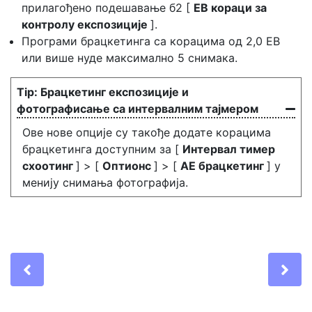
прилагођено подешавање б2 [
ЕВ кораци за
контролу експозиције
].
Програми брацкетинга са корацима од 2,0 ЕВ
или више нуде максимално 5 снимака.
Брацкетинг експозиције и
фотографисање са интервалним тајмером
Ове нове опције су такође додате корацима
брацкетинга доступним за [
Интервал тимер
схоотинг
] > [
Оптионс
] > [
АЕ брацкетинг
] у
менију снимања фотографија.
Previous
Ne