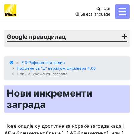
Српски
toggl
Select language
Google преводилац
Z 9 Референтни водич
Промене са “Ц” верзијом фирмвера 4.00
Нови инкременти заграда
Нови инкременти
заграда
Нове опције су доступне за кораке заграда када [
АЕ и брацкетинг блица
], [
АЕ брацкетинг
], или [