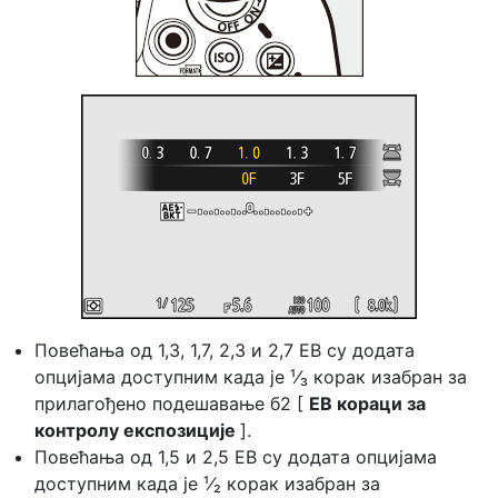
Повећања од 1,3, 1,7, 2,3 и 2,7 ЕВ су додата
опцијама доступним када је ¹⁄₃ корак изабран за
прилагођено подешавање б2 [
ЕВ кораци за
контролу експозиције
].
Повећања од 1,5 и 2,5 ЕВ су додата опцијама
доступним када је ¹⁄₂ корак изабран за