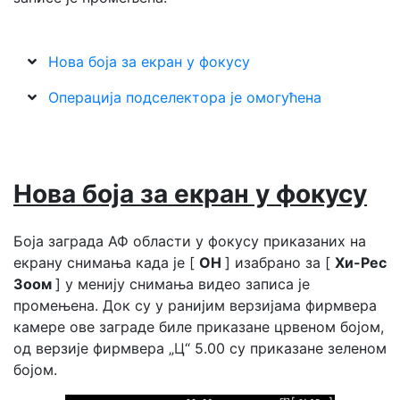
Нова боја за екран у фокусу
Операција подселектора је омогућена
Нова боја за екран у фокусу
Боја заграда АФ области у фокусу приказаних на
екрану снимања када је [
ОН
] изабрано за [
Хи-Рес
Зоом
] у менију снимања видео записа је
промењена. Док су у ранијим верзијама фирмвера
камере ове заграде биле приказане црвеном бојом,
од верзије фирмвера „Ц“ 5.00 су приказане зеленом
бојом.