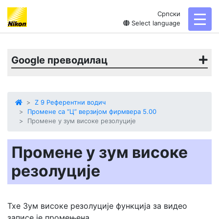
Српски
toggl
Select language
Google преводилац
Z 9 Референтни водич
Промене са “Ц” верзијом фирмвера 5.00
Промене у зум високе резолуције
Промене у зум високе
резолуције
Тхе
Зум високе резолуције
функција за видео
записе је промењена.