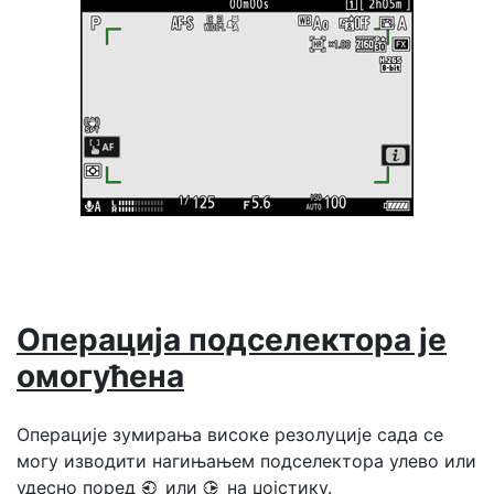
Операција подселектора је
омогућена
Операције зумирања високе резолуције сада се
могу изводити нагињањем подселектора улево или
удесно поред
или
на џојстику.
4
2