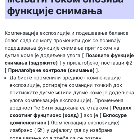
функције снимања
Компензација експозиције и подешавања баланса
белог сада се могу променити док се позивају
подешавања функције снимања притиском на
дугме коме је додељена улога [
Позовите функције
снимања (задржите)
] у прилагођеној поставци ф2
[
Прилагођене контроле (снимање)
].
Да бисте променили вредност компензације
експозиције, ротирајте командни точкић док
притискате дугме
(или дугме коме је додељена
E
улога компензације експозиције). Промењена
вредност ће бити задржана са ставком [
Рецалл
схоотинг фунцтионс (холд)
] ако је [
Екпосуре
цомпенсатион
] (Компензација експозиције)
изабрано (
) у дијалогу где су изабрана
M
подешавања која треба да се позову.