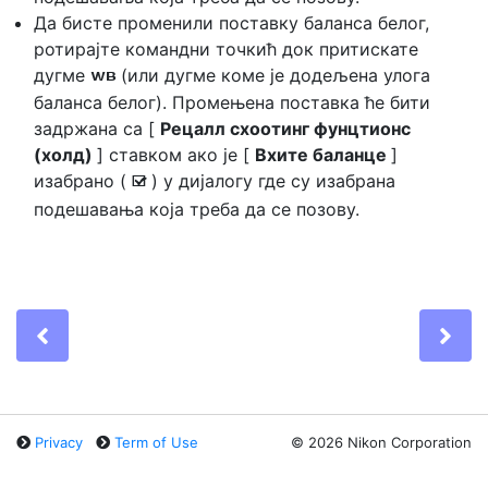
Да бисте променили поставку баланса белог,
ротирајте командни точкић док притискате
дугме
(или дугме коме је додељена улога
U
баланса белог). Промењена поставка ће бити
задржана са [
Рецалл схоотинг фунцтионс
(холд)
] ставком ако је [
Вхите баланце
]
изабрано (
) у дијалогу где су изабрана
M
подешавања која треба да се позову.
Previous
Ne
Privacy
Term of Use
©
2026 Nikon Corporation