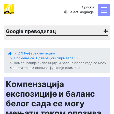
Српски
toggl
Select language
Google преводилац
Z 9 Референтни водич
Промене са “Ц” верзијом фирмвера 5.00
Компензација експозиције и баланс белог сада се могу
мењати током опозива функције снимања
Компензација
експозиције и баланс
белог сада се могу
мењати током опозива