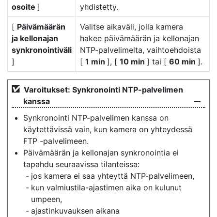
osoite
]
yhdistetty.
[
Päivämäärän
Valitse aikaväli, jolla kamera
ja kellonajan
hakee päivämäärän ja kellonajan
synkronointiväli
NTP-palvelimelta, vaihtoehdoista
]
[
1 min
], [
10 min
] tai [
60 min
].
Varoitukset: Synkronointi NTP-palvelimen
kanssa
Synkronointi NTP-palvelimen kanssa on
käytettävissä vain, kun kamera on yhteydessä
FTP -palvelimeen.
Päivämäärän ja kellonajan synkronointia ei
tapahdu seuraavissa tilanteissa:
jos kamera ei saa yhteyttä NTP-palvelimeen,
kun valmiustila-ajastimen aika on kulunut
umpeen,
ajastinkuvauksen aikana