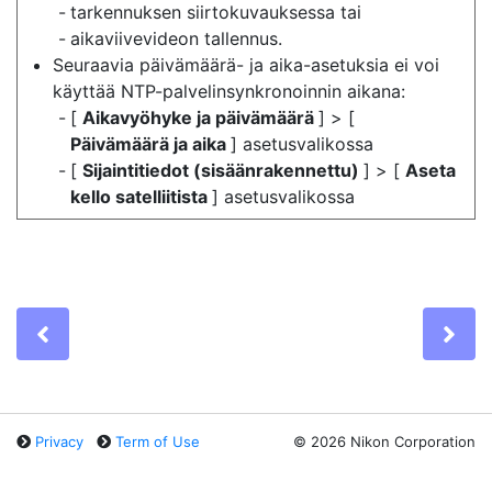
tarkennuksen siirtokuvauksessa tai
aikaviivevideon tallennus.
Seuraavia päivämäärä- ja aika-asetuksia ei voi
käyttää NTP-palvelinsynkronoinnin aikana:
[
Aikavyöhyke ja päivämäärä
] > [
Päivämäärä ja aika
] asetusvalikossa
[
Sijaintitiedot (sisäänrakennettu)
] > [
Aseta
kello satelliitista
] asetusvalikossa
Previous
Ne
Privacy
Term of Use
©
2026 Nikon Corporation