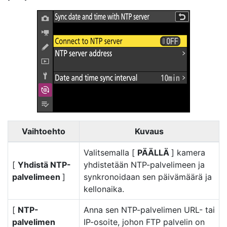
Vaihtoehto
Kuvaus
Valitsemalla [
PÄÄLLÄ
] kamera
[
Yhdistä NTP-
yhdistetään NTP-palvelimeen ja
palvelimeen
]
synkronoidaan sen päivämäärä ja
kellonaika.
[
NTP-
Anna sen NTP-palvelimen URL- tai
palvelimen
IP-osoite, johon FTP palvelin on