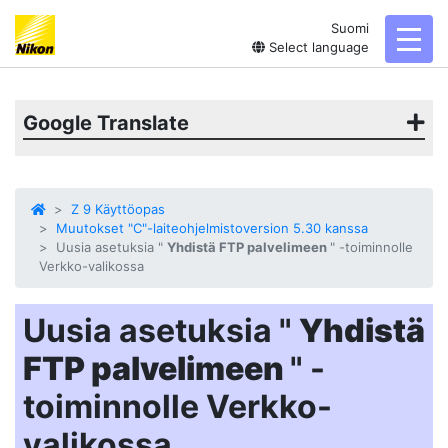
Suomi
toggl
Select language
Google Translate
Z 9 Käyttöopas
Muutokset "C"-laiteohjelmistoversion 5.30 kanssa
Uusia asetuksia "
Yhdistä FTP palvelimeen
" -toiminnolle
Verkko-valikossa
Uusia asetuksia "
Yhdistä
FTP palvelimeen
" -
toiminnolle Verkko-
valikossa