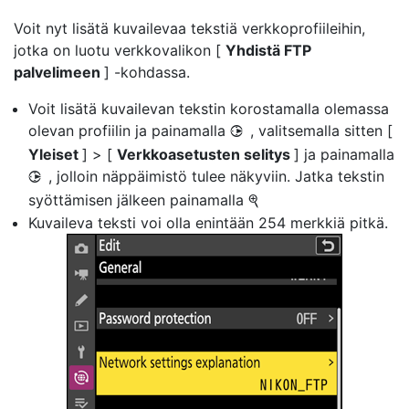
Voit nyt lisätä kuvailevaa tekstiä verkkoprofiileihin,
jotka on luotu verkkovalikon [
Yhdistä FTP
palvelimeen
] -kohdassa.
Voit lisätä kuvailevan tekstin korostamalla olemassa
olevan profiilin ja painamalla
, valitsemalla sitten [
2
Yleiset
] > [
Verkkoasetusten selitys
] ja painamalla
, jolloin näppäimistö tulee näkyviin. Jatka tekstin
2
syöttämisen jälkeen painamalla
X
Kuvaileva teksti voi olla enintään 254 merkkiä pitkä.