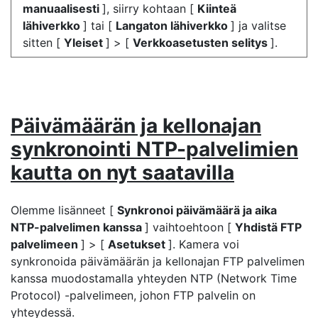
manuaalisesti
], siirry kohtaan [
Kiinteä
lähiverkko
] tai [
Langaton lähiverkko
] ja valitse
sitten [
Yleiset
] > [
Verkkoasetusten selitys
].
Päivämäärän ja kellonajan
synkronointi NTP-palvelimien
kautta on nyt saatavilla
Olemme lisänneet [
Synkronoi päivämäärä ja aika
NTP-palvelimen kanssa
] vaihtoehtoon [
Yhdistä FTP
palvelimeen
] > [
Asetukset
]. Kamera voi
synkronoida päivämäärän ja kellonajan FTP palvelimen
kanssa muodostamalla yhteyden NTP (Network Time
Protocol) -palvelimeen, johon FTP palvelin on
yhteydessä.