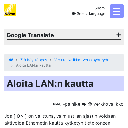
Suomi
toggl
Select language
Google Translate
Z 9 Käyttöopas
Verkko-valikko: Verkkoyhteydet
Aloita LAN:n kautta
Aloita LAN:n kautta
-painike
verkkovalikko
G
U
F
Jos [
ON
] on valittuna,
valmiustilan ajastin
voidaan
aktivoida Ethernetin kautta kytketyn tietokoneen