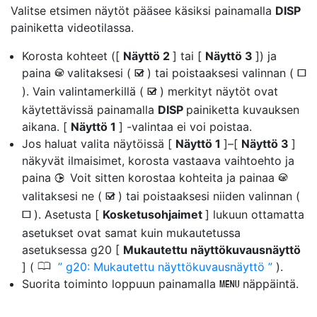
Valitse
etsimen näytöt
pääsee käsiksi painamalla
DISP
painiketta videotilassa.
Korosta kohteet ([
Näyttö 2
] tai [
Näyttö 3
]) ja
paina
valitaksesi (
) tai poistaaksesi valinnan (
J
M
U
). Vain valintamerkillä (
) merkityt näytöt ovat
M
käytettävissä painamalla
DISP
painiketta kuvauksen
aikana. [
Näyttö 1
] -valintaa ei voi poistaa.
Jos haluat valita näytöissä [
Näyttö 1
]–[
Näyttö 3
]
näkyvät ilmaisimet, korosta vastaava vaihtoehto ja
paina
Voit sitten korostaa kohteita ja painaa
2
J
valitaksesi ne (
) tai poistaaksesi niiden valinnan (
M
). Asetusta [
Kosketusohjaimet
] lukuun ottamatta
U
asetukset ovat samat kuin mukautetussa
asetuksessa g20 [
Mukautettu näyttökuvausnäyttö
0
] (
g20: Mukautettu näyttökuvausnäyttö
).
Suorita toiminto loppuun painamalla
näppäintä.
G