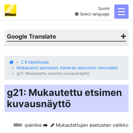
Suomi
toggl
Select language
Google Translate
Z 9 Käyttöopas
Mukautetut asetukset: Kameran asetusten hienosäätö
g21: Mukautettu etsimen kuvausnäyttö
g21: Mukautettu etsimen
kuvausnäyttö
-painike
Mukautettujen asetusten valikko
G
U
A