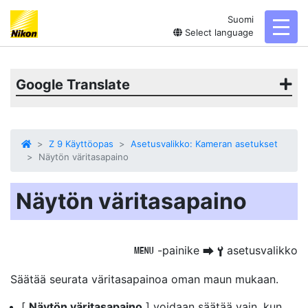
Suomi
toggl
Select language
Google Translate
Z 9 Käyttöopas
Asetusvalikko: Kameran asetukset
Näytön väritasapaino
Näytön väritasapaino
-painike
asetusvalikko
G
U
B
Säätää
seurata väritasapainoa
oman maun mukaan.
[
Näytön väritasapaino
] voidaan säätää vain, kun