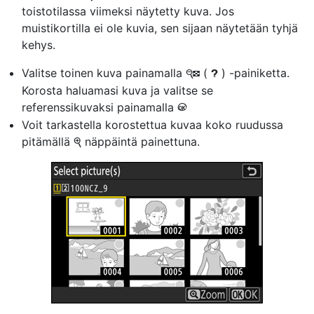
toistotilassa viimeksi näytetty kuva. Jos
muistikortilla ei ole kuvia, sen sijaan näytetään tyhjä
kehys.
Valitse toinen kuva painamalla
(
) -painiketta.
W
Q
Korosta haluamasi kuva ja valitse se
referenssikuvaksi painamalla
J
Voit tarkastella korostettua kuvaa koko ruudussa
pitämällä
näppäintä painettuna.
X