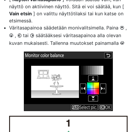
näyttö on aktiivinen näyttö. Sitä ei voi säätää, kun [
Vain etsin
] on valittu näyttötilaksi tai kun katse on
etsimessä.
Väritasapainoa säädetään monivalitsimella. Paina
,
1
,
tai
säätääksesi väritasapainoa alla olevan
3
4
2
kuvan mukaisesti. Tallenna muutokset painamalla
J