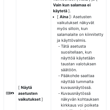
Vain kun salamaa ei
käytetä
].
[
Aina
]: Asetusten
vaikutukset näkyvät
myös silloin, kun
salamalaite on kiinnitetty
ja käyttövalmis.
Tätä asetusta
suositellaan, kun
näyttöä käytetään
taustan valotuksen
säätöön.
Pääkohde saattaa
näyttää tummalta
[
Näytä
kuvausnäytössä.
asetusten
Kuvausnäytössä
V
vaikutukset
]
näkyvän kohtauksen
kirkkaus voi poiketa