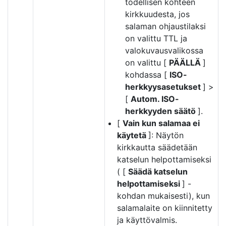
todellisen kohteen
kirkkuudesta, jos
salaman ohjaustilaksi
on valittu TTL ja
valokuvausvalikossa
on valittu [
PÄÄLLÄ
]
kohdassa [
ISO-
herkkyysasetukset
] >
[
Autom. ISO-
herkkyyden säätö
].
[
Vain kun salamaa ei
käytetä
]: Näytön
kirkkautta säädetään
katselun helpottamiseksi
( [
Säädä katselun
helpottamiseksi
] -
kohdan mukaisesti), kun
salamalaite on kiinnitetty
ja käyttövalmis.