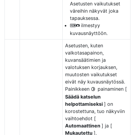
Asetusten vaikutukset
väreihin näkyvät joka
tapauksessa.
ilmestyy
V
kuvausnäyttöön.
Asetusten, kuten
valkotasapainon,
kuvansäätimien ja
valotuksen korjauksen,
muutosten vaikutukset
eivät näy kuvausnäytössä.
Painikkeen
painaminen [
2
Säädä katselun
helpottamiseksi
] on
korostettuna, tuo näkyviin
vaihtoehdot [
Automaattinen
] ja [
Mukautettu
].