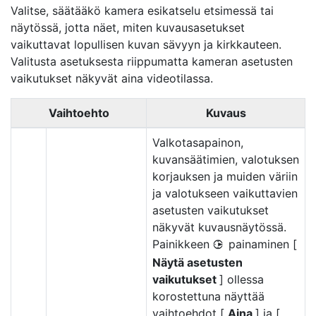
Valitse, säätääkö kamera
esikatselu
etsimessä tai
näytössä, jotta näet, miten kuvausasetukset
vaikuttavat lopullisen kuvan sävyyn ja kirkkauteen.
Valitusta asetuksesta riippumatta kameran asetusten
vaikutukset näkyvät aina videotilassa.
Vaihtoehto
Kuvaus
Valkotasapainon,
kuvansäätimien, valotuksen
korjauksen ja muiden väriin
ja valotukseen vaikuttavien
asetusten vaikutukset
näkyvät kuvausnäytössä.
Painikkeen
painaminen [
2
Näytä asetusten
vaikutukset
] ollessa
korostettuna näyttää
vaihtoehdot [
Aina
] ja [