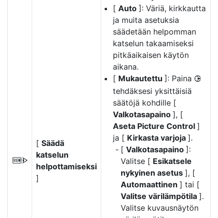
[
Auto
]: Väriä, kirkkautta
ja muita asetuksia
säädetään helpomman
katselun takaamiseksi
pitkäaikaisen käytön
aikana.
[
Mukautettu
]: Paina
2
tehdäksesi yksittäisiä
säätöjä kohdille [
Valkotasapaino
], [
Aseta Picture Control
]
ja [
Kirkasta varjoja
].
[
Säädä
[
Valkotasapaino
]:
katselun
Valitse [
Esikatsele
W
helpottamiseksi
nykyinen asetus
], [
]
Automaattinen
] tai [
Valitse värilämpötila
].
Valitse kuvausnäytön