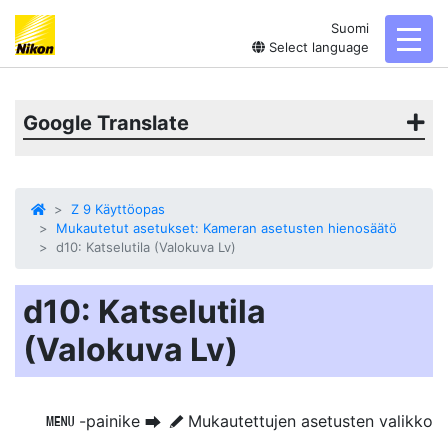
Suomi
toggl
Select language
Google Translate
Z 9 Käyttöopas
Mukautetut asetukset: Kameran asetusten hienosäätö
d10: Katselutila (Valokuva Lv)
d10: Katselutila
(Valokuva Lv)
-painike
Mukautettujen asetusten valikko
G
U
A