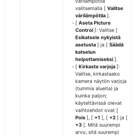
värilämpötila
valitsemalla [
Valitse
värilämpötila
].
[
Aseta Picture
Control
]: Valitse [
Esikatsele nykyistä
asetusta
] ja [
Säädä
katselun
helpottamiseksi
].
[
Kirkasta varjoja
]:
Valitse, kirkastaako
kamera näytön varjoja
(tummia alueita) ja
kuinka paljon;
käytettävissä olevat
vaihtoehdot ovat [
Pois
], [
+1
], [
+2
] ja [
+3
]. Mitä suurempi
arvo, sitä suurempi