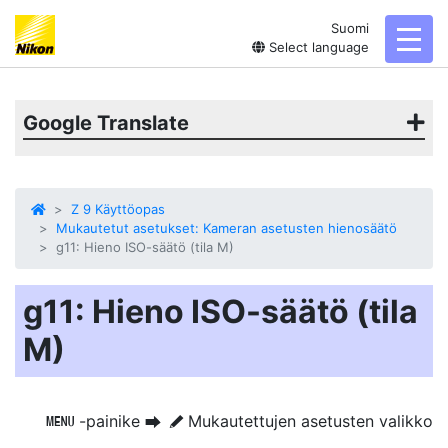
Suomi
toggl
Select language
Google Translate
Z 9 Käyttöopas
Mukautetut asetukset: Kameran asetusten hienosäätö
g11: Hieno ISO-säätö (tila M)
g11: Hieno ISO-säätö (tila
M)
-painike
Mukautettujen asetusten valikko
G
U
A