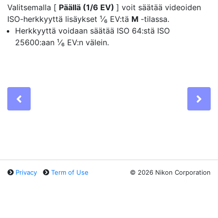
Valitsemalla [
Päällä (1/6 EV)
] voit säätää videoiden
ISO-herkkyyttä
lisäykset
¹⁄₆ EV:tä
M
-tilassa.
Herkkyyttä voidaan säätää ISO 64:stä ISO
25600:aan ¹⁄₆ EV:n välein.
Previous
Ne
Privacy
Term of Use
©
2026 Nikon Corporation