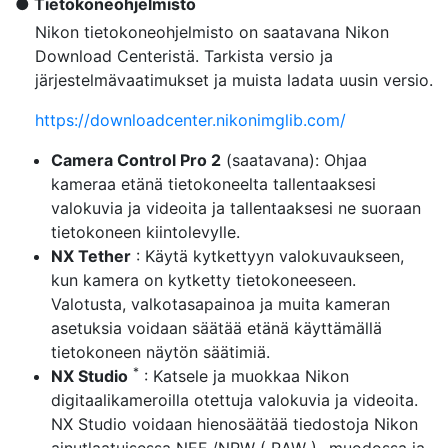
Tietokoneohjelmisto
Nikon tietokoneohjelmisto on saatavana Nikon
Download Centeristä. Tarkista versio ja
järjestelmävaatimukset ja muista ladata uusin versio.
https://downloadcenter.nikonimglib.com/
Camera Control Pro 2
(saatavana): Ohjaa
kameraa etänä tietokoneelta tallentaaksesi
valokuvia ja videoita ja tallentaaksesi ne suoraan
tietokoneen kiintolevylle.
NX Tether
: Käytä kytkettyyn valokuvaukseen,
kun kamera on kytketty tietokoneeseen.
Valotusta, valkotasapainoa ja muita kameran
asetuksia voidaan säätää etänä käyttämällä
tietokoneen näytön säätimiä.
*
NX Studio
: Katsele ja muokkaa Nikon
digitaalikameroilla otettuja valokuvia ja videoita.
NX Studio voidaan hienosäätää tiedostoja Nikon