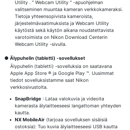
Utility . " Webcam Utility " -apuohjelman
valitseminen muuntaa kameran verkkokameraksi.
Tietoja yhteensopivista kameroista,
järjestelmävaatimuksista ja Webcam Utility
käytöstä sekä käytön aikana noudatettavista
varotoimista on Nikon Download Centerin
Webcam Utility -sivulla.
Älypuhelin (tabletti) -sovellukset
Älypuhelin (tabletti) -sovelluksia on saatavana
Apple App Store ® ja Google Play ™. Uusimmat
tiedot sovelluksistamme saat Nikon
verkkosivustolta.
SnapBridge
: Lataa valokuvia ja videoita
kamerasta älylaitteeseesi langattoman yhteyden
kautta.
NX MobileAir
(tarjoaa sovelluksen sisäisiä
ostoksia): Tuo kuvia älylaitteeseesi USB kautta