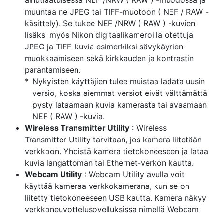
ainutlaatuisessa NEF /NRW ( RAW ) -muodossa ja
muuntaa ne JPEG tai TIFF-muotoon ( NEF / RAW -
käsittely). Se tukee NEF /NRW ( RAW ) -kuvien
lisäksi myös Nikon digitaalikameroilla otettuja
JPEG ja TIFF-kuvia esimerkiksi sävykäyrien
muokkaamiseen sekä kirkkauden ja kontrastin
parantamiseen.
Nykyisten käyttäjien tulee muistaa ladata uusin
versio, koska aiemmat versiot eivät välttämättä
pysty lataamaan kuvia kamerasta tai avaamaan
NEF ( RAW ) -kuvia.
Wireless Transmitter Utility
: Wireless
Transmitter Utility tarvitaan, jos kamera liitetään
verkkoon. Yhdistä kamera tietokoneeseen ja lataa
kuvia langattoman tai Ethernet-verkon kautta.
Webcam Utility
: Webcam Utility avulla voit
käyttää kameraa verkkokamerana, kun se on
liitetty tietokoneeseen USB kautta. Kamera näkyy
verkkoneuvottelusovelluksissa nimellä Webcam