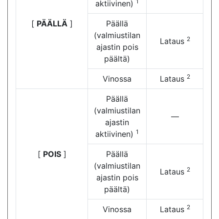
1
aktiivinen)
[
PÄÄLLÄ
]
Päällä
(valmiustilan
2
Lataus
ajastin pois
päältä)
2
Vinossa
Lataus
Päällä
(valmiustilan
—
ajastin
1
aktiivinen)
[
POIS
]
Päällä
(valmiustilan
2
Lataus
ajastin pois
päältä)
2
Vinossa
Lataus