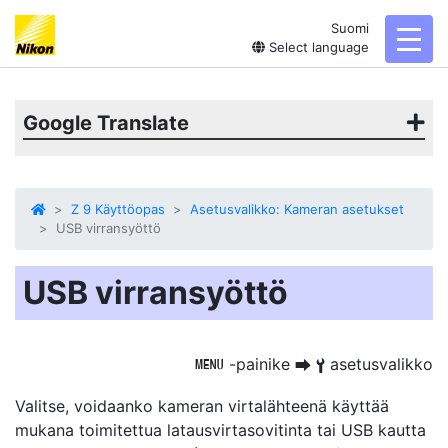
Suomi
toggl
Select language
Google Translate
Z 9 Käyttöopas
Asetusvalikko: Kameran asetukset
USB virransyöttö
USB virransyöttö
-painike
asetusvalikko
G
U
B
Valitse, voidaanko kameran virtalähteenä käyttää
mukana toimitettua latausvirtasovitinta tai USB kautta