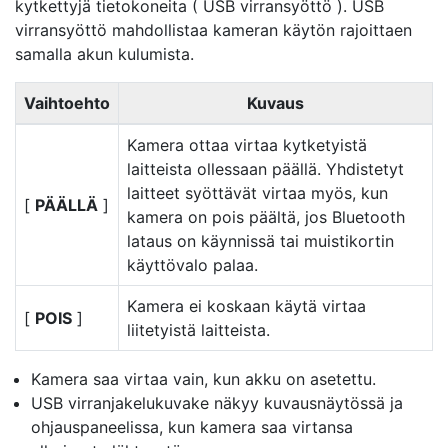
kytkettyjä tietokoneita (
USB virransyöttö
). USB
virransyöttö mahdollistaa kameran käytön rajoittaen
samalla akun kulumista.
Vaihtoehto
Kuvaus
Kamera ottaa virtaa kytketyistä
laitteista ollessaan päällä. Yhdistetyt
laitteet syöttävät virtaa myös, kun
[
PÄÄLLÄ
]
kamera on pois päältä, jos Bluetooth
lataus on käynnissä tai muistikortin
käyttövalo palaa.
Kamera ei koskaan käytä virtaa
[
POIS
]
liitetyistä laitteista.
Kamera saa virtaa vain, kun akku on asetettu.
USB virranjakelukuvake näkyy kuvausnäytössä ja
ohjauspaneelissa, kun kamera saa virtansa