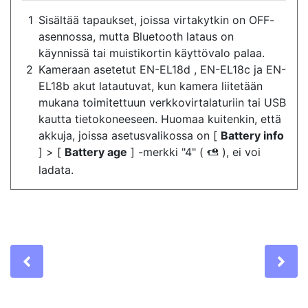
Sisältää tapaukset, joissa virtakytkin on OFF-
asennossa, mutta Bluetooth lataus on
käynnissä tai muistikortin käyttövalo palaa.
Kameraan asetetut EN-EL18d , EN-EL18c ja EN-
EL18b akut latautuvat, kun kamera liitetään
mukana toimitettuun verkkovirtalaturiin tai USB
kautta tietokoneeseen. Huomaa kuitenkin, että
akkuja, joissa asetusvalikossa on [
Battery info
] > [
Battery age
] -merkki "4" (
), ei voi
l
ladata.
Previous
Ne