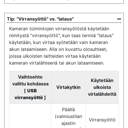
"Virransyöttö" vs. "lataus"
Kameran toimintojen virransyötöstä käytetään
nimitystä "virransyöttö", kun taas termiä "lataus"
käytetään, kun virtaa syötetään vain kameran
akun lataamiseen. Alla on kuvattu olosuhteet,
joissa ulkoisten laitteiden virtaa käytetään
kameran virtalähteenä tai akun lataamiseen.
Vaihtoehto
Käytetään
valittu kohdassa
Virtakytkin
ulkoista
[
USB
virtalähdettä
virransyöttö
]
Päällä
(valmiustilan
Virransyöttö
ajastin