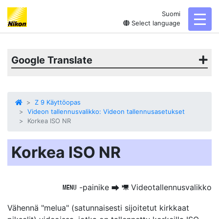
Suomi
toggl
Select language
Google Translate
Z 9 Käyttöopas
Videon tallennusvalikko: Videon tallennusasetukset
Korkea ISO NR
Korkea ISO NR
-painike
Videotallennusvalikko
G
U
1
Vähennä "melua"
(satunnaisesti sijoitetut kirkkaat