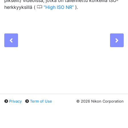
pikselit) videoissa, jotka on tallennettu korkeilla ISO-
0
herkkyyksillä (
High ISO NR
).
Previous
Ne
Privacy
Term of Use
©
2026 Nikon Corporation