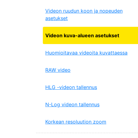
Videon ruudun koon ja nopeuden
asetukset
Videon kuva-alueen asetukset
Huomioitavaa videoita kuvattaessa
RAW video
HLG -videon tallennus
N-Log videon tallennus
Korkean resoluution zoom