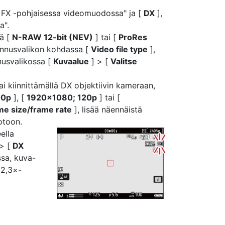
" FX -pohjaisessa videomuodossa" ja [
DX
],
a".
lä [
N-RAW 12-bit (NEV)
] tai [
ProRes
lennusvalikon kohdassa [
Video file type
],
nusvalikossa [
Kuvaalue
] > [
Valitse
ai kiinnittämällä DX objektiivin kameraan,
00p
], [
1920×1080; 120p
] tai [
me size/frame rate
], lisää näennäistä
otoon.
ella
> [
DX
ssa, kuva-
 2,3×-