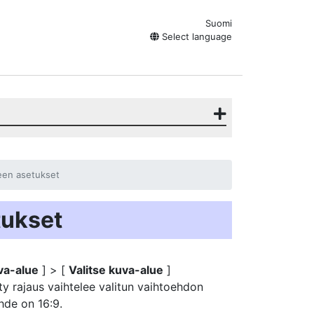
Suomi
Select language
een asetukset
tukset
va-alue
] > [
Valitse kuva-alue
]
y rajaus vaihtelee valitun vaihtoehdon
hde on 16:9.