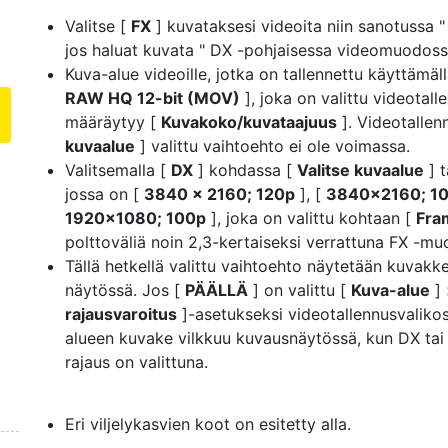
Valitse [
FX
] kuvataksesi videoita niin sanotussa 
jos haluat kuvata " DX -pohjaisessa videomuodoss
Kuva-alue videoille, jotka on tallennettu käyttämäl
RAW HQ 12-bit (MOV)
], joka on valittu videotal
määräytyy [
Kuvakoko/kuvataajuus
]. Videotallen
kuvaalue
] valittu vaihtoehto ei ole voimassa.
Valitsemalla [
DX
] kohdassa [
Valitse kuvaalue
] t
jossa on [
3840 × 2160; 120p
], [
3840×2160; 1
1920×1080; 100p
], joka on valittu kohtaan [
Fra
polttoväliä noin 2,3-kertaiseksi verrattuna FX -mu
Tällä hetkellä valittu vaihtoehto näytetään kuvakke
näytössä. Jos [
PÄÄLLÄ
] on valittu [
Kuva-alue
] 
rajausvaroitus
]-asetukseksi videotallennusvaliko
alueen kuvake vilkkuu kuvausnäytössä, kun DX tai
rajaus on valittuna.
Eri viljelykasvien koot on esitetty alla.