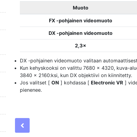
Muoto
FX -pohjainen videomuoto
DX -pohjainen videomuoto
2,3×
DX -pohjainen videomuoto valitaan automaattisesti,
Kun kehyskooksi on valittu 7680 × 4320, kuva-alu
3840 × 2160:ksi, kun DX objektiivi on kiinnitetty.
Jos valitset [
ON
] kohdassa [
Electronic VR
] vid
pienenee.
Previous