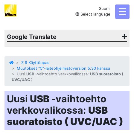
Suomi
toggl
Select language
Google Translate
Z 9 Käyttöopas
Muutokset "C"-laiteohjelmistoversion 5.30 kanssa
Uusi
USB
-vaihtoehto verkkovalikossa:
USB suoratoisto (
UVC/UAC )
Uusi
USB
-vaihtoehto
verkkovalikossa:
USB
suoratoisto ( UVC/UAC )