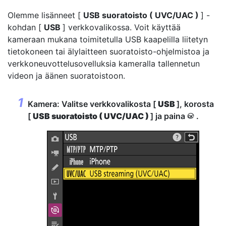
Olemme lisänneet [
USB suoratoisto ( UVC/UAC )
] -
kohdan [
USB
] verkkovalikossa. Voit käyttää
kameraan mukana toimitetulla USB kaapelilla liitetyn
tietokoneen tai älylaitteen suoratoisto-ohjelmistoa ja
verkkoneuvottelusovelluksia kameralla tallennetun
videon ja äänen suoratoistoon.
Kamera: Valitse verkkovalikosta [
USB
], korosta
[
USB suoratoisto ( UVC/UAC )
] ja paina
.
J