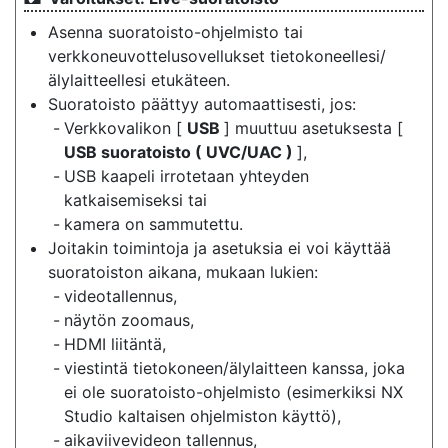
Asenna suoratoisto-ohjelmisto tai
verkkoneuvottelusovellukset tietokoneellesi/
älylaitteellesi etukäteen.
Suoratoisto päättyy automaattisesti, jos:
Verkkovalikon [
USB
] muuttuu asetuksesta [
USB suoratoisto ( UVC/UAC )
],
USB kaapeli irrotetaan yhteyden
katkaisemiseksi tai
kamera on sammutettu.
Joitakin toimintoja ja asetuksia ei voi käyttää
suoratoiston aikana, mukaan lukien:
videotallennus,
näytön zoomaus,
HDMI liitäntä,
viestintä tietokoneen/älylaitteen kanssa, joka
ei ole suoratoisto-ohjelmisto (esimerkiksi NX
Studio kaltaisen ohjelmiston käyttö),
aikaviivevideon tallennus,