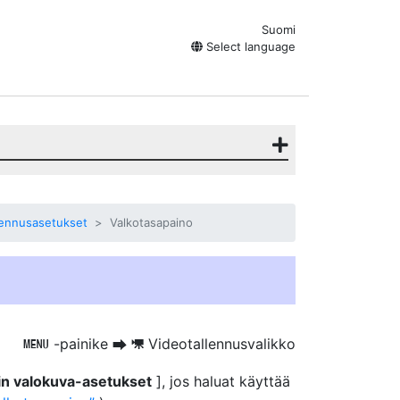
Suomi
Select language
llennusasetukset
Valkotasapaino
-painike
Videotallennusvalikko
G
U
1
in valokuva-asetukset
], jos haluat käyttää