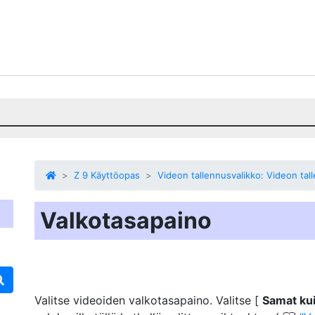
Z 9 Käyttöopas
Videon tallennusvalikko: Videon ta
Valkotasapaino
Valitse videoiden valkotasapaino. Valitse [
Samat ku