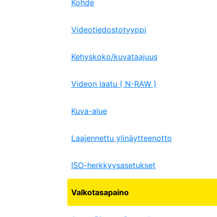
Kohde
Videotiedostotyyppi
Kehyskoko/kuvataajuus
Videon laatu ( N-RAW )
Kuva-alue
Laajennettu ylinäytteenotto
ISO-herkkyysasetukset
Valkotasapaino