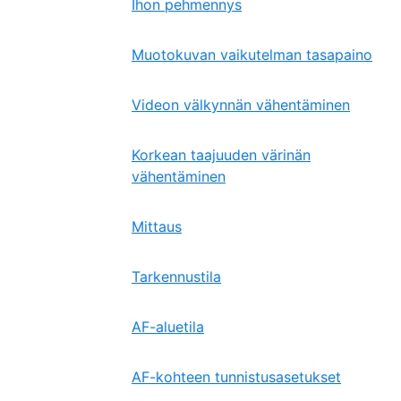
Ihon pehmennys
Muotokuvan vaikutelman tasapaino
Videon välkynnän vähentäminen
Korkean taajuuden värinän
vähentäminen
Mittaus
Tarkennustila
AF-aluetila
AF-kohteen tunnistusasetukset