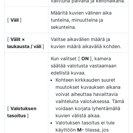
valittuna päivänä ja kellonaikana.
Määritä kuvien välinen aika
[
Väli
]
tunteina, minuutteina ja
sekunteina.
[
Välit ×
Valitse aikavälien määrä ja
laukausta / väli
]
kuvien määrä aikaväliä kohden.
Kun valitset [
ON
], kamera
säätää valotusta vastaamaan
edellistä kuvaa.
Kohteen kirkkauden suuret
muutokset kuvauksen aikana
voivat aiheuttaa havaittavia
vaihteluita valotuksessa. Tämä
[
Valotuksen
voidaan korjata lyhentämällä
tasoitus
]
kuvien välistä aikaa.
Valotuksen tasoitus ei tule
käyttöön
M-
tilassa, jos