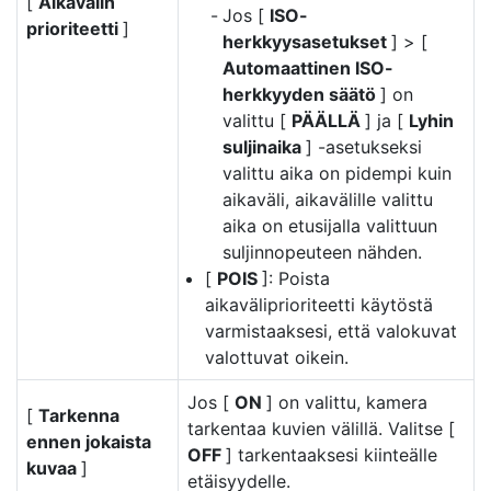
[
Aikavälin
Jos [
ISO-
prioriteetti
]
herkkyysasetukset
] > [
Automaattinen ISO-
herkkyyden säätö
] on
valittu [
PÄÄLLÄ
] ja [
Lyhin
suljinaika
] -asetukseksi
valittu aika on pidempi kuin
aikaväli, aikavälille valittu
aika on etusijalla valittuun
suljinnopeuteen nähden.
[
POIS
]: Poista
aikaväliprioriteetti käytöstä
varmistaaksesi, että valokuvat
valottuvat oikein.
Jos [
ON
] on valittu, kamera
[
Tarkenna
tarkentaa kuvien välillä. Valitse [
ennen jokaista
OFF
] tarkentaaksesi kiinteälle
kuvaa
]
etäisyydelle.