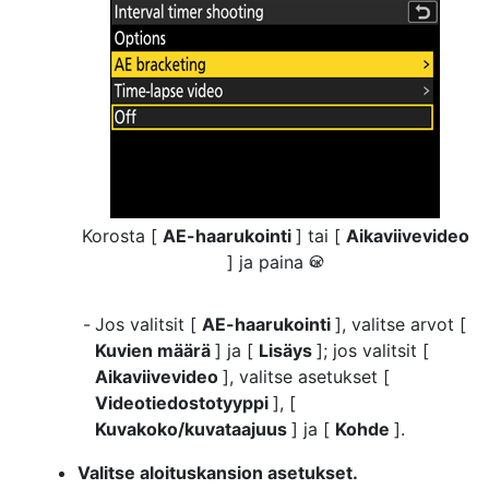
Korosta [
AE-haarukointi
] tai [
Aikaviivevideo
] ja paina
J
Jos valitsit [
AE-haarukointi
], valitse arvot [
Kuvien määrä
] ja [
Lisäys
]; jos valitsit [
Aikaviivevideo
], valitse asetukset [
Videotiedostotyyppi
], [
Kuvakoko/kuvataajuus
] ja [
Kohde
].
Valitse aloituskansion asetukset.