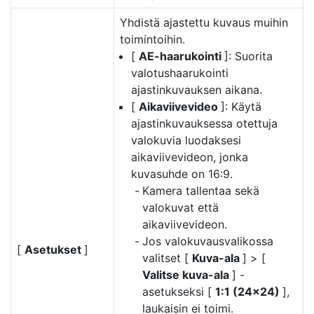
Yhdistä ajastettu kuvaus muihin
toimintoihin.
[
AE-haarukointi
]: Suorita
valotushaarukointi
ajastinkuvauksen aikana.
[
Aikaviivevideo
]: Käytä
ajastinkuvauksessa otettuja
valokuvia luodaksesi
aikaviivevideon, jonka
kuvasuhde on 16:9.
Kamera tallentaa sekä
valokuvat että
aikaviivevideon.
Jos valokuvausvalikossa
[
Asetukset
]
valitset [
Kuva-ala
] > [
Valitse kuva-ala
] -
asetukseksi [
1:1 (24×24)
],
laukaisin ei toimi.