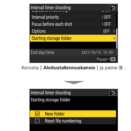
Korosta [
Aloitustallennuskansio
] ja paina
.
2