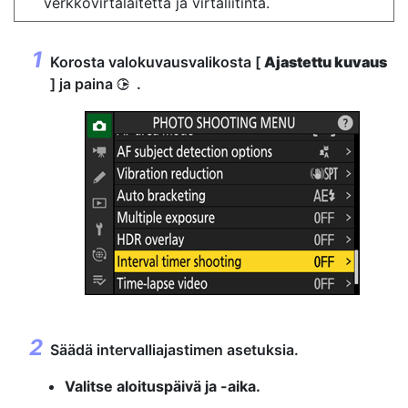
verkkovirtalaitetta ja virtaliitintä.
Korosta valokuvausvalikosta [
Ajastettu kuvaus
] ja paina
.
2
Säädä intervalliajastimen asetuksia.
Valitse aloituspäivä ja -aika.