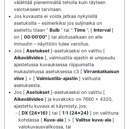
välähtää pienemmällä teholla kuin täyteen
valotukseen tarvitaan.
Jos kuvausta ei voida jatkaa nykyisillä
asetuksilla – esimerkiksi jos suljinaika on
asetettu tilaan ”
Bulb
” tai ”
Time
”, [
Interval
]
on [
00:00'00"
] tai aloitusaikaan on alle
minuutin – näyttöön tulee varoitus.
Jos [
Asetukset
]-asetukseksi on valittu [
Aikavälivideo
], valmiustila-ajastin ei umpeudu
ajastetussa kuvauksessa riippumatta
mukautetussa asetuksessa c3 [
Virrankatkaisun
viive
] > [
Valmiustila-ajastin
] valitusta
asetuksesta.
Jos [
Asetukset
]-asetukseksi on valittu [
Aikavälivideo
] ja kuvakoko on 7680 × 4320,
ajastettu kuvaus ei käynnisty, jos:
[
DX (24×16)
] tai [
1:1 (24×24)
] on valittuna
kohdassa [
Kuva-ala
] > [
Valitse kuva-ala
]
valokuvausvalikossa, tai