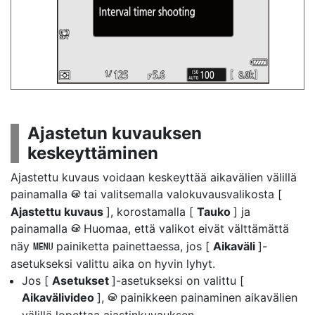
Ajastetun kuvauksen
keskeyttäminen
Ajastettu kuvaus voidaan keskeyttää aikavälien välillä
painamalla
tai valitsemalla valokuvausvalikosta [
J
Ajastettu kuvaus
], korostamalla [
Tauko
] ja
painamalla
Huomaa, että valikot eivät välttämättä
J
näy
painiketta painettaessa, jos [
Aikaväli
]-
G
asetukseksi valittu aika on hyvin lyhyt.
Jos [
Asetukset
]-asetukseksi on valittu [
Aikavälivideo
],
painikkeen painaminen aikavälien
J