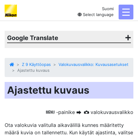
Suomi
toggl
Select language
Google Translate
Z 9 Käyttöopas
Valokuvausvalikko: Kuvausasetukset
Ajastettu kuvaus
Ajastettu kuvaus
-painike
valokuvausvalikko
G
U
C
Ota valokuvia valitulla aikavälillä
kunnes määritetty
määrä kuvia on tallennettu. Kun käytät ajastinta, valitse