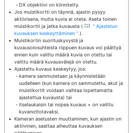
DX objektiivi on kiinnitetty.
Jos muistikortti on täynnä, ajastin pysyy
aktiivisena, mutta kuvia ei oteta. Aseta toinen
0
muistikortti ja jatka kuvausta (
Ajastetun
kuvauksen keskeyttäminen
).
Muistikortin suorituskyvystä ja
kuvausolosuhteista riippuen kuvaus voi päättyä
ennen kuin valittu määrä kuvia on otettu tai
valittu määrä kuvausvälejä on otettu.
Ajastettu kuvaus keskeytyy, jos:
kamera sammutetaan ja käynnistetään
uudelleen (kun kamera on sammutettu, akut ja
muistikortit voidaan vaihtaa lopettamatta
ajastettua kuvausta) tai
itselaukaisin tai nopea kuvaus + on valittu
kuvanottotavaksi.
Kameran asetusten muuttaminen, kun ajastin on
aktiivinen, saattaa aiheuttaa kuvauksen