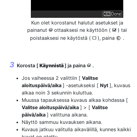
Kun olet korostanut halutut asetukset ja
painanut
ottaaksesi ne käyttöön (
) tai
J
M
poistaaksesi ne käytöstä (
), paina
.
4
U
Korosta [
Käynnistä
] ja paina
.
J
Jos vaiheessa 2 valittiin [
Valitse
aloituspäivä/aika
] -asetukseksi [
Nyt
], kuvaus
alkaa noin 3 sekunnin kuluttua.
Muussa tapauksessa kuvaus alkaa kohdassa [
Valitse aloituspäivä/aika
] > [
Valitse
päivä/aika
] valittuna aikana.
Näyttö sammuu kuvauksen aikana.
Kuvaus jatkuu valitulla aikavälillä, kunnes kaikki
kuvat on otettu.