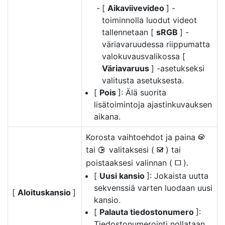
[
Aikaviivevideo
] -
toiminnolla luodut videot
tallennetaan [
sRGB
] -
väriavaruudessa riippumatta
valokuvausvalikossa [
Väriavaruus
] -asetukseksi
valitusta asetuksesta.
[
Pois
]: Älä suorita
lisätoimintoja ajastinkuvauksen
aikana.
Korosta vaihtoehdot ja paina
J
tai
valitaksesi (
) tai
2
M
poistaaksesi valinnan (
).
U
[
Uusi kansio
]: Jokaista uutta
sekvenssiä varten luodaan uusi
[
Aloituskansio
]
kansio.
[
Palauta tiedostonumero
]:
Tiedostonumerointi nollataan