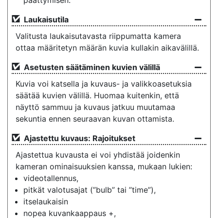
päättymisen.
Laukaisutila
Valitusta laukaisutavasta riippumatta kamera
ottaa määritetyn määrän kuvia kullakin aikavälillä.
Asetusten säätäminen kuvien välillä
Kuvia voi katsella ja kuvaus- ja valikkoasetuksia
säätää kuvien välillä. Huomaa kuitenkin, että
näyttö sammuu ja kuvaus jatkuu muutamaa
sekuntia ennen seuraavan kuvan ottamista.
Ajastettu kuvaus: Rajoitukset
Ajastettua kuvausta ei voi yhdistää joidenkin
kameran ominaisuuksien kanssa, mukaan lukien:
videotallennus,
pitkät valotusajat (”bulb” tai ”time”),
itselaukaisin
nopea kuvankaappaus +,