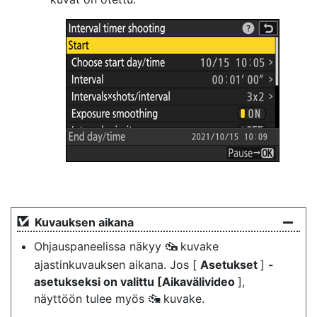
Kuvauksen aikana
Ohjauspaneelissa näkyy
kuvake
7
ajastinkuvauksen aikana. Jos [
Asetukset
]
-
asetukseksi on valittu [Aikavälivideo
],
näyttöön tulee myös
kuvake.
8