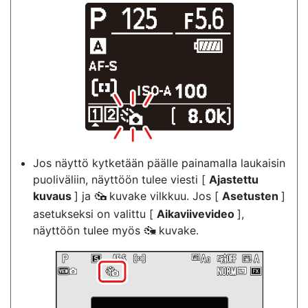
Jos näyttö kytketään päälle painamalla laukaisin
puoliväliin, näyttöön tulee viesti [
Ajastettu
kuvaus
] ja
kuvake vilkkuu. Jos [
Asetusten
]
7
asetukseksi on valittu [
Aikaviivevideo
],
näyttöön tulee myös
kuvake.
8