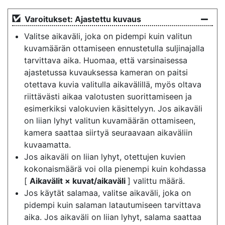
Varoitukset: Ajastettu kuvaus
Valitse aikaväli, joka on pidempi kuin valitun
kuvamäärän ottamiseen ennustetulla suljinajalla
tarvittava aika. Huomaa, että varsinaisessa
ajastetussa kuvauksessa kameran on paitsi
otettava kuvia valitulla aikavälillä, myös oltava
riittävästi aikaa valotusten suorittamiseen ja
esimerkiksi valokuvien käsittelyyn. Jos aikaväli
on liian lyhyt valitun kuvamäärän ottamiseen,
kamera saattaa siirtyä seuraavaan aikaväliin
kuvaamatta.
Jos aikaväli on liian lyhyt, otettujen kuvien
kokonaismäärä voi olla pienempi kuin kohdassa
[
Aikavälit × kuvat/aikaväli
] valittu määrä.
Jos käytät salamaa, valitse aikaväli, joka on
pidempi kuin salaman latautumiseen tarvittava
aika. Jos aikaväli on liian lyhyt, salama saattaa