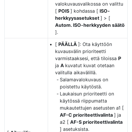
valokuvausvalikossa on valittu
[
POIS
] kohdassa [
ISO-
herkkyysasetukset
] > [
Autom. ISO-herkkyyden säätö
].
[
PÄÄLLÄ
]: Ota käyttöön
kuvausvälin prioriteetti
varmistaaksesi, että tiloissa
P
ja
A
kuvatut kuvat otetaan
valitulla aikavälillä.
Salamavalokuvaus on
poistettu käytöstä.
Laukaisun prioriteetti on
käytössä riippumatta
mukautettujen asetusten a1 [
AF-C prioriteettivalinta
] ja
a2 [
AF-S prioriteettivalinta
] asetuksista.