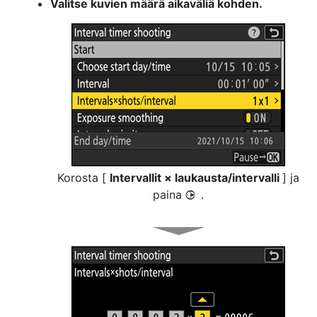
Valitse kuvien määrä aikaväliä kohden.
Korosta [
Intervallit × laukausta/intervalli
] ja
paina
.
2