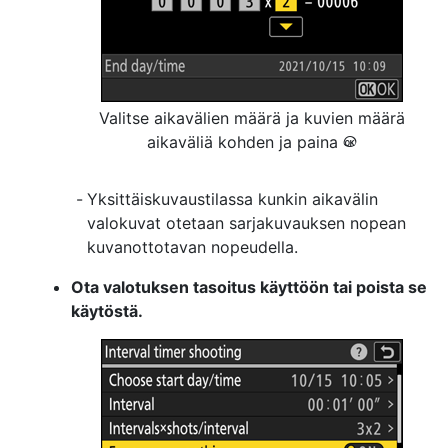
Valitse aikavälien määrä ja kuvien määrä
aikaväliä kohden ja paina
J
Yksittäiskuvaustilassa kunkin aikavälin
valokuvat otetaan sarjakuvauksen nopean
kuvanottotavan nopeudella.
Ota valotuksen tasoitus käyttöön tai poista se
käytöstä.