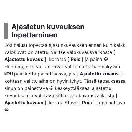
Ajastetun kuvauksen
lopettaminen
Jos haluat lopettaa ajastinkuvauksen ennen kuin kaikki
valokuvat on otettu, valitse valokuvausvalikosta [
Ajastettu kuvaus
], korosta [
Pois
] ja paina
J
Huomaa, että valikot eivät välttämättä tule näkyviin
painiketta painettaessa, jos [
Ajastettu kuvaus
]-
G
kohtaan valittu aika on hyvin lyhyt. Tässä tapauksessa
sinun on painettava
keskeyttääksesi ajastettu
J
kuvauksen ja valittava sitten valokuvausvalikosta [
Ajastettu kuvaus
], korostettava [
Pois
] ja painettava
J