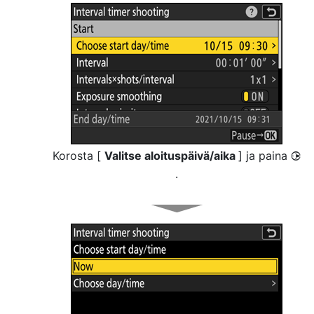
Korosta [
Valitse aloituspäivä/aika
] ja paina
2
.