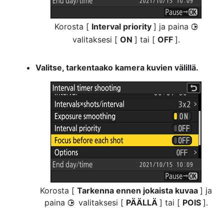
Korosta [
Interval priority
] ja paina
2
valitaksesi [
ON
] tai [
OFF
].
Valitse, tarkentaako kamera kuvien välillä.
Korosta [
Tarkenna ennen jokaista kuvaa
] ja
paina
valitaksesi [
PÄÄLLÄ
] tai [
POIS
].
2