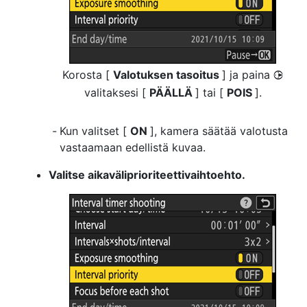
Korosta [
Valotuksen tasoitus
] ja paina
2
valitaksesi [
PÄÄLLÄ
] tai [
POIS
].
Kun valitset [
ON
], kamera säätää valotusta
vastaamaan edellistä kuvaa.
Valitse aikaväliprioriteettivaihtoehto.