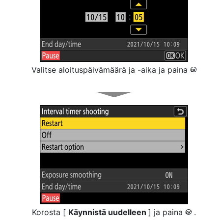
Valitse aloituspäivämäärä ja -aika ja paina
J
Korosta [
Käynnistä uudelleen
] ja paina
.
J