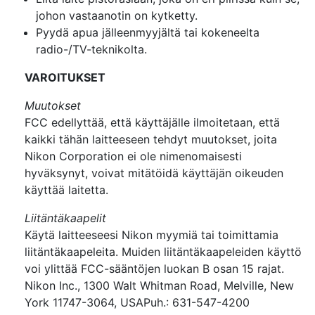
johon vastaanotin on kytketty.
Pyydä apua jälleenmyyjältä tai kokeneelta
radio-/TV-teknikolta.
VAROITUKSET
Muutokset
FCC edellyttää, että käyttäjälle ilmoitetaan, että
kaikki tähän laitteeseen tehdyt muutokset, joita
Nikon Corporation ei ole nimenomaisesti
hyväksynyt, voivat mitätöidä käyttäjän oikeuden
käyttää laitetta.
Liitäntäkaapelit
Käytä laitteeseesi Nikon myymiä tai toimittamia
liitäntäkaapeleita. Muiden liitäntäkaapeleiden käyttö
voi ylittää FCC-sääntöjen luokan B osan 15 rajat.
Nikon Inc., 1300 Walt Whitman Road, Melville, New
York 11747-3064, USAPuh.: 631-547-4200