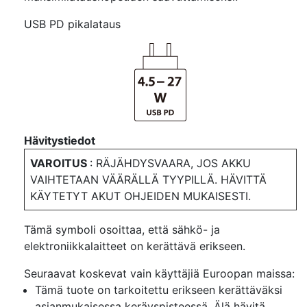
USB PD pikalataus
Hävitystiedot
VAROITUS
: RÄJÄHDYSVAARA, JOS AKKU
VAIHTETAAN VÄÄRÄLLÄ TYYPILLÄ. HÄVITTÄ
KÄYTETYT AKUT OHJEIDEN MUKAISESTI.
Tämä symboli osoittaa, että sähkö- ja
elektroniikkalaitteet on kerättävä erikseen.
Seuraavat koskevat vain käyttäjiä Euroopan maissa:
Tämä tuote on tarkoitettu erikseen kerättäväksi
asianmukaisessa keräyspisteessä. Älä hävitä