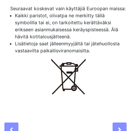
Seuraavat koskevat vain käyttäjiä Euroopan maissa:
Kaikki paristot, olivatpa ne merkitty tällä
symbolilla tai ei, on tarkoitettu kerättäväksi
erikseen asianmukaisessa keräyspisteessä. Älä
hävitä kotitalousjätteenä.
Lisätietoja saat jälleenmyyjältä tai jätehuollosta
vastaavilta paikallisviranomaisilta.
Previous
Ne