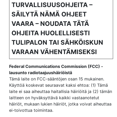
TURVALLISUUSOHJEITA –
SÄILYTÄ NÄMÄ OHJEET
VAARA – NOUDATA TÄTÄ
OHJEITA HUOLELLISESTI
TULIPALON TAI SÄHKÖISKUN
VARAAN VÄHENTÄMISEKSI
Federal Communications Commission (FCC) -
lausunto radiotaajuushäiriöistä
Tämä laite on FCC-sääntöjen osan 15 mukainen.
Käyttöä koskevat seuraavat kaksi ehtoa: (1) Tämä
laite ei saa aiheuttaa haitallisia häiriöitä ja (2) tämän
laitteen on hyväksyttävä kaikki vastaanotetut
häiriöt, mukaan lukien häiriöt, jotka voivat aiheuttaa
ei-toivottua toimintaa.