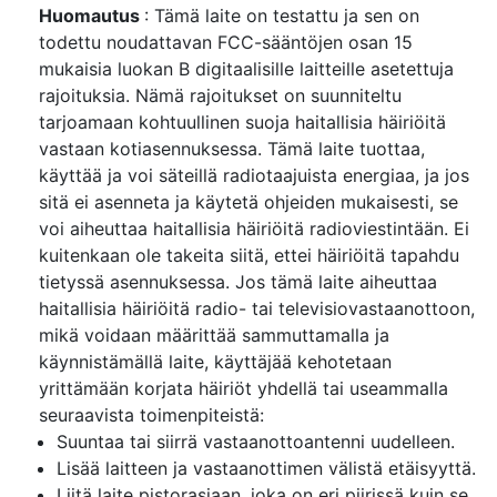
Huomautus
: Tämä laite on testattu ja sen on
todettu noudattavan FCC-sääntöjen osan 15
mukaisia luokan B digitaalisille laitteille asetettuja
rajoituksia. Nämä rajoitukset on suunniteltu
tarjoamaan kohtuullinen suoja haitallisia häiriöitä
vastaan kotiasennuksessa. Tämä laite tuottaa,
käyttää ja voi säteillä radiotaajuista energiaa, ja jos
sitä ei asenneta ja käytetä ohjeiden mukaisesti, se
voi aiheuttaa haitallisia häiriöitä radioviestintään. Ei
kuitenkaan ole takeita siitä, ettei häiriöitä tapahdu
tietyssä asennuksessa. Jos tämä laite aiheuttaa
haitallisia häiriöitä radio- tai televisiovastaanottoon,
mikä voidaan määrittää sammuttamalla ja
käynnistämällä laite, käyttäjää kehotetaan
yrittämään korjata häiriöt yhdellä tai useammalla
seuraavista toimenpiteistä:
Suuntaa tai siirrä vastaanottoantenni uudelleen.
Lisää laitteen ja vastaanottimen välistä etäisyyttä.
Liitä laite pistorasiaan, joka on eri piirissä kuin se,