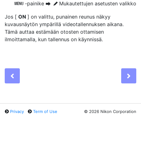
-painike
Mukautettujen asetusten valikko
G
U
A
Jos [
ON
] on valittu,
punainen reunus
näkyy
kuvausnäytön ympärillä videotallennuksen aikana.
Tämä auttaa estämään otosten ottamisen
ilmoittamalla, kun tallennus on käynnissä.
Previous
Ne
Privacy
Term of Use
©
2026 Nikon Corporation