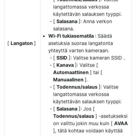
langattomassa verkossa
käytettävän salauksen tyyppi.
[
Salasana
]: Anna verkon
salasana.
Wi-Fi tukiasematila
: Säädä
[
Langaton
]
asetuksia suoraa langatonta
yhteyttä varten kameraan.
[
SSID
]: Valitse kameran SSID .
[
Kanava
]: Valitse [
Automaattinen
] tai [
Manuaalinen
].
[
Todennus/salaus
]: Valitse
langattomassa verkossa
käytettävän salauksen tyyppi.
[
Salasana
]: Jos [
Todennus/salaus
] -asetukseksi
on valittu jokin muu kuin [
AVAA
], tätä kohtaa voidaan käyttää