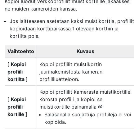
Kopioi luodut verkkoprofiilit muistikorteille jakaaksesi
ne muiden kameroiden kanssa.
Jos laitteeseen asetetaan kaksi muistikorttia, profiilit
kopioidaan korttipaikassa 1 olevaan korttiin ja
kortilta pois.
Vaihtoehto
Kuvaus
[
Kopioi
Kopioi profiilit muistikortin
profiili
juurihakemistosta kameran
kortilta
]
profiililuetteloon.
Kopioi profiilit kamerasta muistikortille.
[
Kopioi
Korosta profiili ja kopioi se
profiili
muistikortille painamalla
J
kortille
]
Salasanalla suojattuja profiileja ei voi
kopioida.