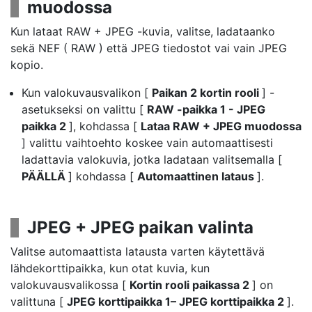
muodossa
Kun lataat RAW + JPEG -kuvia, valitse, ladataanko
sekä NEF ( RAW ) että JPEG tiedostot vai vain JPEG
kopio.
Kun valokuvausvalikon [
Paikan 2 kortin rooli
] -
asetukseksi on valittu [
RAW -paikka 1 - JPEG
paikka 2
], kohdassa [
Lataa RAW + JPEG muodossa
] valittu vaihtoehto koskee vain automaattisesti
ladattavia valokuvia, jotka ladataan valitsemalla [
PÄÄLLÄ
] kohdassa [
Automaattinen lataus
].
JPEG + JPEG paikan valinta
Valitse automaattista latausta varten käytettävä
lähdekorttipaikka, kun otat kuvia, kun
valokuvausvalikossa [
Kortin rooli paikassa 2
] on
valittuna [
JPEG korttipaikka 1– JPEG korttipaikka 2
].