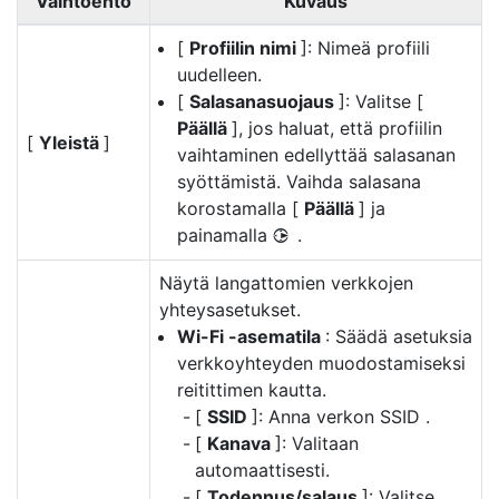
Vaihtoehto
Kuvaus
[
Profiilin nimi
]: Nimeä profiili
uudelleen.
[
Salasanasuojaus
]: Valitse [
Päällä
], jos haluat, että profiilin
[
Yleistä
]
vaihtaminen edellyttää salasanan
syöttämistä. Vaihda salasana
korostamalla [
Päällä
] ja
painamalla
.
2
Näytä langattomien verkkojen
yhteysasetukset.
Wi-Fi -asematila
: Säädä asetuksia
verkkoyhteyden muodostamiseksi
reitittimen kautta.
[
SSID
]: Anna verkon SSID .
[
Kanava
]: Valitaan
automaattisesti.
[
Todennus/salaus
]: Valitse