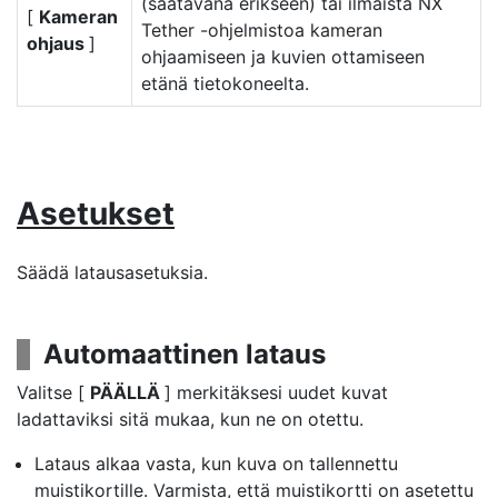
(saatavana erikseen) tai ilmaista NX
[
Kameran
Tether -ohjelmistoa kameran
ohjaus
]
ohjaamiseen ja kuvien ottamiseen
etänä tietokoneelta.
Asetukset
Säädä latausasetuksia.
Automaattinen lataus
Valitse [
PÄÄLLÄ
] merkitäksesi uudet kuvat
ladattaviksi sitä mukaa, kun ne on otettu.
Lataus alkaa vasta, kun kuva on tallennettu
muistikortille. Varmista, että muistikortti on asetettu