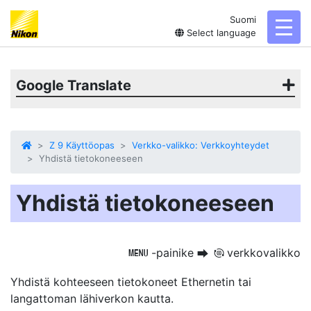
Suomi
toggl
Select language
Google Translate
Z 9 Käyttöopas
Verkko-valikko: Verkkoyhteydet
Yhdistä tietokoneeseen
Yhdistä tietokoneeseen
-painike
verkkovalikko
G
U
F
Yhdistä kohteeseen
tietokoneet
Ethernetin tai
langattoman lähiverkon kautta.