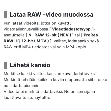
Lataa RAW -video muodossa
Kun lataat videoita, jotka on kuvattu
videotallennusvalikossa [
Videotiedostotyyppi
]-
asetuksella [
N- RAW 12-bit ( NEV )
] tai [
ProRes
RAW HQ 12-bit ( MOV )
], valitse, ladataanko sekä
RAW että MP4 tiedostot vai vain MP4 kopio.
Lähetä kansio
Merkitse kaikki valitun kansion kuvat ladattaviksi.
Merkintä tehdään kaikkiin kuviin riippumatta siitä, onko
ne ladattu aiemmin.
Videoita ei merkitä ladattaviksi. Ne on sen sijaan
ladattava toistonäytöltä.