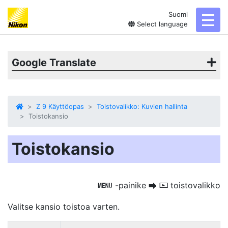
Suomi
toggl
Select language
Google Translate
Z 9 Käyttöopas
Toistovalikko: Kuvien hallinta
Toistokansio
Toistokansio
-painike
toistovalikko
G
U
D
Valitse kansio toistoa varten.