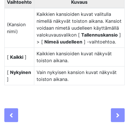
Vaihtoehto
Kuvaus
Kaikkien kansioiden kuvat valitulla
nimellä näkyvät toiston aikana. Kansiot
(Kansion
voidaan nimetä uudelleen käyttämällä
nimi)
valokuvausvalikon [
Tallennuskansio
]
> [
Nimeä uudelleen
] -vaihtoehtoa.
Kaikkien kansioiden kuvat näkyvät
[
Kaikki
]
toiston aikana.
[
Nykyinen
Vain nykyisen kansion kuvat näkyvät
]
toiston aikana.
Previous
Ne